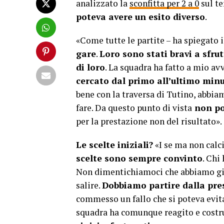
analizzato la
sconfitta per 2 a 0
sul te
poteva avere un esito diverso
.
«Come tutte le partite – ha spiegato i
gare
.
Loro sono stati bravi a sfrut
di loro
. La squadra ha fatto a mio avv
cercato dal primo all’ultimo minu
bene con la traversa di Tutino, abbi
fare. Da questo punto di vista
non po
per la prestazione non del risultato».
Le scelte iniziali?
«I se ma non calc
scelte sono sempre convinto
. Chi
Non dimentichiamoci che abbiamo gio
salire.
Dobbiamo partire dalla pre
commesso un fallo che si poteva evit
squadra ha comunque reagito e costru