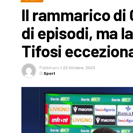
Il rammarico di 
di episodi, ma l
Tifosi ecceziona
Pubblicato
il
22 Ottobre, 2023
Di
Sport