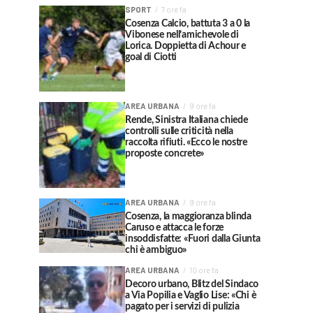
SPORT
7 ore fa
Cosenza Calcio, battuta 3 a 0 la
Vibonese nell’amichevole di
Lorica. Doppietta di Achour e
goal di Ciotti
AREA URBANA
9 ore fa
Rende, Sinistra Italiana chiede
controlli sulle criticità nella
raccolta rifiuti. «Ecco le nostre
proposte concrete»
AREA URBANA
9 ore fa
Cosenza, la maggioranza blinda
Caruso e attacca le forze
insoddisfatte: «Fuori dalla Giunta
chi è ambiguo»
AREA URBANA
10 ore fa
Decoro urbano, Blitz del Sindaco
a Via Popilia e Vaglio Lise: «Chi è
pagato per i servizi di pulizia