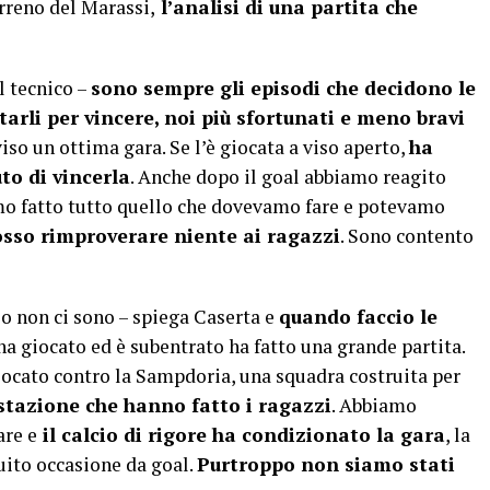
rreno del Marassi,
l’analisi di una partita che
l tecnico –
sono sempre gli episodi che decidono le
tarli per vincere, noi più sfortunati e meno bravi
iso un ottima gara. Se l’è giocata a viso aperto,
ha
to di vincerla
. Anche dopo il goal abbiamo reagito
amo fatto tutto quello che dovevamo fare e potevamo
sso rimproverare niente ai ragazzi
. Sono contento
io non ci sono – spiega Caserta e
quando faccio le
 ha giocato ed è subentrato ha fatto una grande partita.
cato contro la Sampdoria, una squadra costruita per
stazione che hanno fatto i ragazzi
. Abbiamo
are e
il calcio di rigore ha condizionato la gara
, la
ito occasione da goal.
Purtroppo non siamo stati