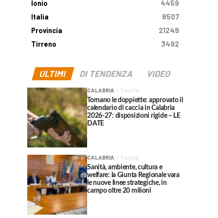
Ionio
4459
Italia
8507
Provincia
21249
Tirreno
3492
ULTIMI
DI TENDENZA
VIDEO
CALABRIA
7 ore fa
Tornano le doppiette: approvato il
calendario di caccia in Calabria
2026-27: disposizioni rigide – LE
DATE
CALABRIA
7 ore fa
Sanità, ambiente, cultura e
welfare: la Giunta Regionale vara
le nuove linee strategiche, in
campo oltre 20 milioni