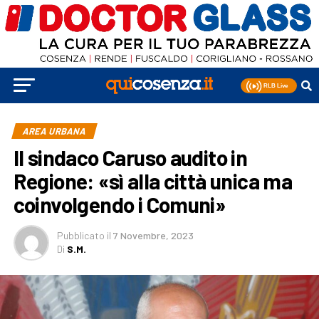
AREA URBANA
Il sindaco Caruso audito in
Regione: «sì alla città unica ma
coinvolgendo i Comuni»
Pubblicato
il
7 Novembre, 2023
Di
S.M.