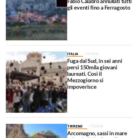
Fabio Calabrò annullati tutti
gli eventi fino a Ferragosto
ITALIA
3 ore fa
Fuga dal Sud, in sei anni
persi 150mila giovani
laureati. Così il
Mezzogiorno si
impoverisce
TIRRENO
3 ore fa
Arcomagno, sassi in mare