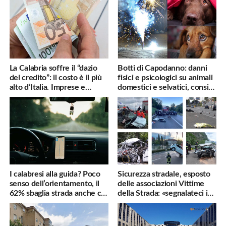
La Calabria soffre il “dazio
Botti di Capodanno: danni
del credito”: il costo è il più
fisici e psicologici su animali
alto d’Italia. Imprese e
domestici e selvatici, consigli
famiglie penalizzate
utili
I calabresi alla guida? Poco
Sicurezza stradale, esposto
senso dell’orientamento, il
delle associazioni Vittime
62% sbaglia strada anche col
della Strada: «segnalateci i
navigatore
pericoli, interverremo
subito»