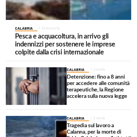
CALABRIA
34 minuti fa
Pesca e acquacoltura, in arrivo gli
indennizzi per sostenere le imprese
colpite dalla crisi internazionale
CALABRIA
2 ore fa
Detenzione: fino a 8 anni
per accedere alle comunità
terapeutiche, la Regione
accelera sulla nuova legge
CALABRIA
2 ore fa
Tragedia sul lavoro a
Calanna, per la morte di