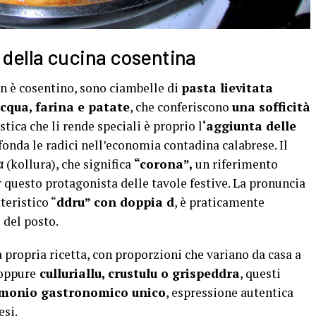
o della cucina cosentina
n è cosentino, sono ciambelle di
pasta lievitata
cqua, farina e patate
, che conferiscono
una sofficità
istica che li rende speciali è proprio l
‘aggiunta delle
fonda le radici nell’economia contadina calabrese. Il
(kollura), che significa
“corona”,
un riferimento
 questo protagonista delle tavole festive. La pronuncia
teristico “
ddru” con doppia d
, è praticamente
 del posto.
 propria ricetta, con proporzioni che variano da casa a
 oppure
culluriallu, crustulu o grispeddra
, questi
imonio gastronomico unico
, espressione autentica
esi.