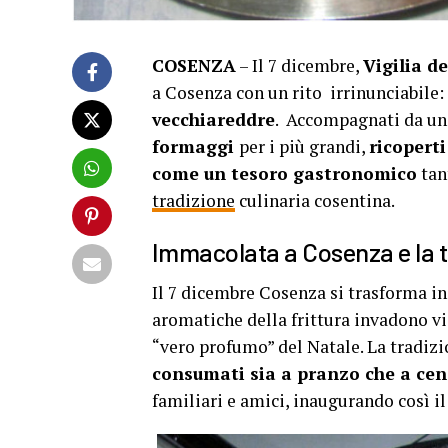
COSENZA
– Il 7 dicembre,
Vigilia d
a Cosenza con un rito irrinunciabile:
vecchiareddre
. Accompagnati da un
formaggi
per i più grandi,
ricoperti
come un tesoro gastronomico
tan
tradizione
culinaria cosentina.
Immacolata a Cosenza e la 
Il 7 dicembre Cosenza si trasforma in
aromatiche della frittura invadono vi
“vero profumo” del Natale. La tradiz
consumati sia a pranzo che a ce
familiari e amici, inaugurando così il 