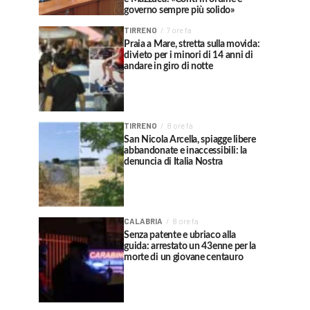
governo sempre più solido»
TIRRENO
7 ore fa
Praia a Mare, stretta sulla movida:
divieto per i minori di 14 anni di
andare in giro di notte
TIRRENO
8 ore fa
San Nicola Arcella, spiagge libere
abbandonate e inaccessibili: la
denuncia di Italia Nostra
CALABRIA
8 ore fa
Senza patente e ubriaco alla
guida: arrestato un 43enne per la
morte di un giovane centauro