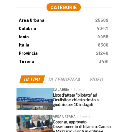
CATEGORIE
Area Urbana
25589
Calabria
40471
Ionio
4458
Italia
8506
Provincia
21246
Tirreno
3491
ULTIMI
DI TENDENZA
VIDEO
CALABRIA
6 ore fa
Liste d’attesa “pilotate” ad
Oculistica: chiesto rinvio a
giudizio per 10 indagati
AREA URBANA
7 ore fa
Cosenza, approvato
l’assestamento di bilancio. Caruso
e Mazzuca: «Conti in ordine e