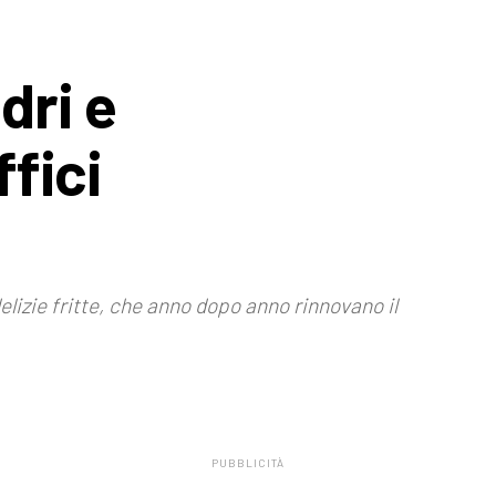
dri e
ffici
lizie fritte, che anno dopo anno rinnovano il
PUBBLICITÀ
.