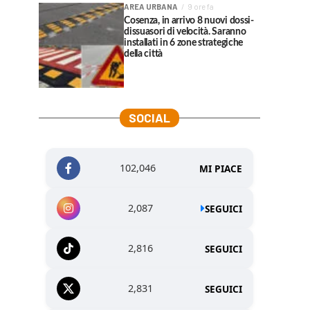
AREA URBANA
9 ore fa
Cosenza, in arrivo 8 nuovi dossi-
dissuasori di velocità. Saranno
installati in 6 zone strategiche
della città
SOCIAL
102,046
MI PIACE
2,087
SEGUICI
2,816
SEGUICI
2,831
SEGUICI