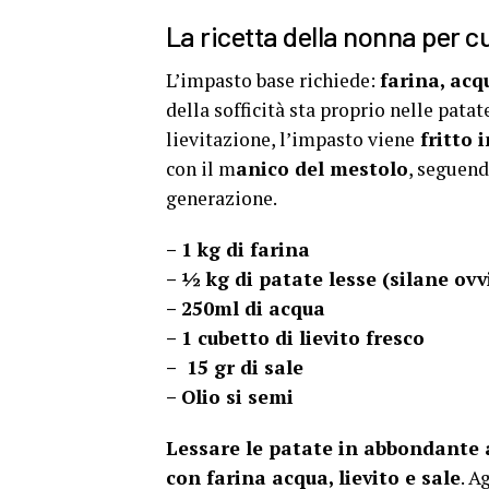
La ricetta della nonna per 
L’impasto base richiede:
farina, acq
della sofficità sta proprio nelle pata
lievitazione, l’impasto viene
fritto 
con il m
anico del mestolo
, seguend
generazione.
– 1 kg di farina
– ½ kg di patate lesse (silane ov
– 250ml di acqua
– 1 cubetto di lievito fresco
– 15 gr di sale
– Olio si semi
Lessare le patate in abbondante
con farina acqua, lievito e sale
. A