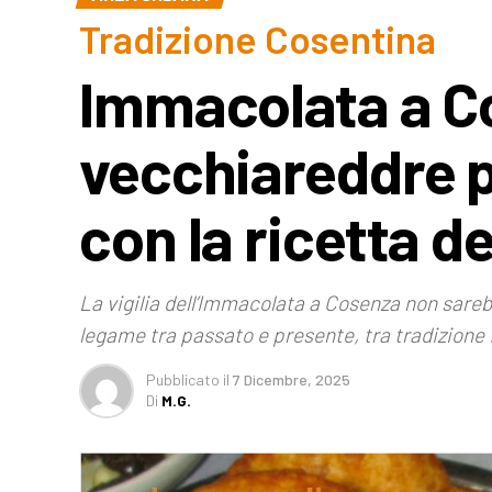
Tradizione Cosentina
Immacolata a C
vecchiareddre pe
con la ricetta d
La vigilia dell’Immacolata a Cosenza non sarebb
legame tra passato e presente, tra tradizione 
Pubblicato
il
7 Dicembre, 2025
Di
M.G.