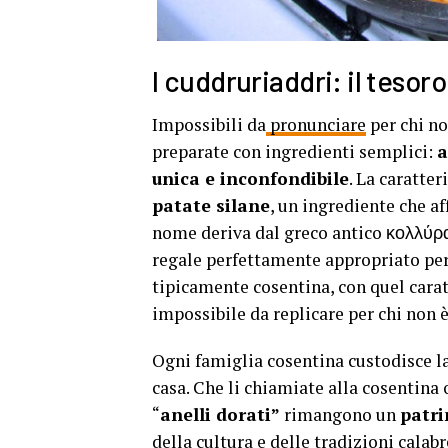
I cuddruriaddri: il tesor
Impossibili da
pronunciare
per chi no
preparate con ingredienti semplici:
a
unica e inconfondibile
. La caratter
patate silane
, un ingrediente che af
nome deriva dal greco antico κολλύρα 
regale perfettamente appropriato per
tipicamente cosentina, con quel carat
impossibile da replicare per chi non è
Ogni famiglia cosentina custodisce la
casa. Che li chiamiate alla cosentina
“
anelli dorati”
rimangono un
patr
della cultura e delle tradizioni calabr