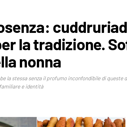
osenza: cuddruriad
r la tradizione. So
ella nonna
e la stessa senza il profumo inconfondibile di queste de
familiare e identità