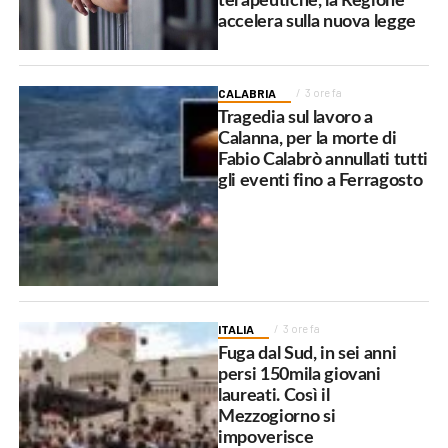
terapeutiche, la Regione
accelera sulla nuova legge
CALABRIA
3 ore fa
Tragedia sul lavoro a
Calanna, per la morte di
Fabio Calabrò annullati tutti
gli eventi fino a Ferragosto
ITALIA
3 ore fa
Fuga dal Sud, in sei anni
persi 150mila giovani
laureati. Così il
Mezzogiorno si
impoverisce