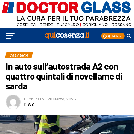
CALABRIA
In auto sull’autostrada A2 con
quattro quintali di novellame di
sarda
Pubblicato
il
20 Marzo, 2025
Di
S.G.