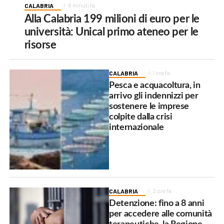
CALABRIA
8 minuti fa
Alla Calabria 199 milioni di euro per le
università: Unical primo ateneo per le
risorse
CALABRIA
1 ora fa
Pesca e acquacoltura, in
arrivo gli indennizzi per
sostenere le imprese
colpite dalla crisi
internazionale
CALABRIA
2 ore fa
Detenzione: fino a 8 anni
per accedere alle comunità