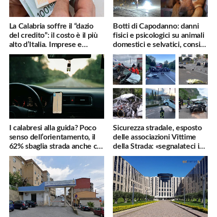
La Calabria soffre il “dazio
Botti di Capodanno: danni
del credito”: il costo è il più
fisici e psicologici su animali
alto d’Italia. Imprese e
domestici e selvatici, consigli
famiglie penalizzate
utili
I calabresi alla guida? Poco
Sicurezza stradale, esposto
senso dell’orientamento, il
delle associazioni Vittime
62% sbaglia strada anche col
della Strada: «segnalateci i
navigatore
pericoli, interverremo
subito»