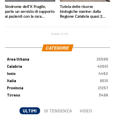
Sindrome dell’X Fragile,
Tutela delle risorse
parte un servizio di supporto
biologiche marine: dalla
ai pazienti con la rara
Regione Calabria quasi 2
malattia genetica
milioni di euro
PUBBLICITÀ
.
CATEGORIE
Area Urbana
25599
Calabria
40501
Ionio
4462
Italia
8510
Provincia
21257
Tirreno
3498
ULTIMI
DI TENDENZA
VIDEO