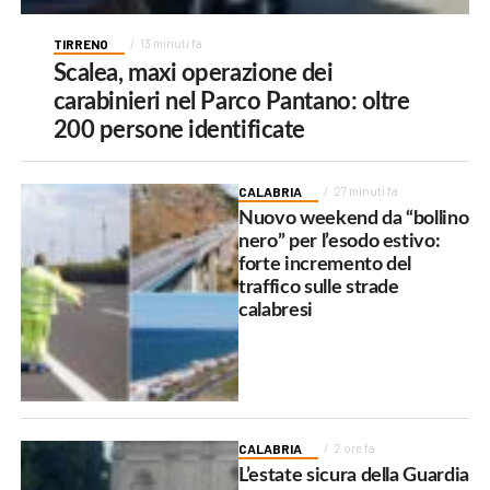
TIRRENO
13 minuti fa
Scalea, maxi operazione dei
carabinieri nel Parco Pantano: oltre
200 persone identificate
CALABRIA
27 minuti fa
Nuovo weekend da “bollino
nero” per l’esodo estivo:
forte incremento del
traffico sulle strade
calabresi
CALABRIA
2 ore fa
L’estate sicura della Guardia