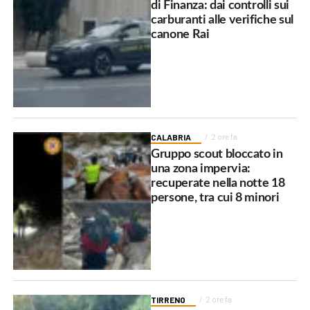
di Finanza: dai controlli sui
carburanti alle verifiche sul
canone Rai
CALABRIA
2 ore fa
Gruppo scout bloccato in
una zona impervia:
recuperate nella notte 18
persone, tra cui 8 minori
TIRRENO
2 ore fa