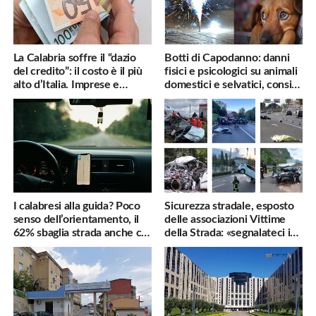
La Calabria soffre il “dazio
Botti di Capodanno: danni
del credito”: il costo è il più
fisici e psicologici su animali
alto d’Italia. Imprese e
domestici e selvatici, consigli
famiglie penalizzate
utili
I calabresi alla guida? Poco
Sicurezza stradale, esposto
senso dell’orientamento, il
delle associazioni Vittime
62% sbaglia strada anche col
della Strada: «segnalateci i
navigatore
pericoli, interverremo
subito»