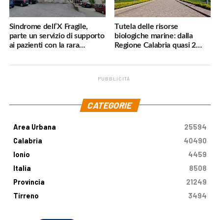
Sindrome dell’X Fragile,
Tutela delle risorse
parte un servizio di supporto
biologiche marine: dalla
ai pazienti con la rara
Regione Calabria quasi 2
malattia genetica
milioni di euro
PUBBLICITÀ
.
CATEGORIE
Area Urbana
25594
Calabria
40490
Ionio
4459
Italia
8508
Provincia
21249
Tirreno
3494