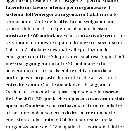
aggiunto il presidente della Regione – perché
stiamo
facendo un lavoro intenso per riorganizzare il
sistema dell’emergenza urgenza in Calabria
dallo
scorso anno. Molte delle attività che svolgiamo non
sono visibili; questa lo è perché abbiamo deciso di
mostrare le 60 ambulanze
che sono
arrivate ieri
e che
serviranno a rinnovare il parco dei mezzi di soccorso in
Calabria. Ambulanze destinate alle postazioni di
emergenza di tutte e 5 le province calabresi. A questi 60
mezzi si aggiungeranno altre 30 ambulanze che
arriveranno entro fine dicembre e 40 automediche,
anche queste acquisiste di recente e che arriveranno
entro fine anno. Queste ambulanze – ha aggiunto
Occhiuto – sono state acquisite spendendo le
risorse
del Por 2014-20
, quelle che in
passato non erano state
spese in Calabria
e che rischiavano di tornare indietro
a fine anno: abbiamo deciso di destinarne una parte
consistente alla sanità in Calabria per realizzare la
riorganizzazione del 118 al quale sta lavorando il dottor