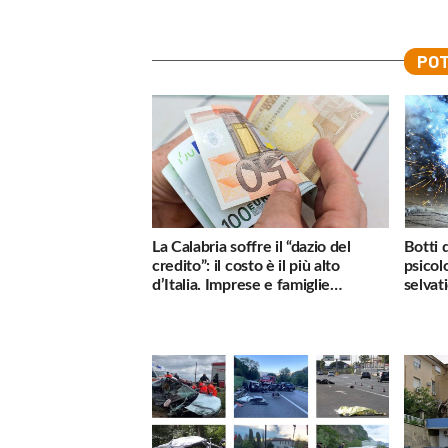
POT
La Calabria soffre il “dazio del
Botti 
credito”: il costo è il più alto
psicol
d’Italia. Imprese e famiglie
selvati
penalizzate