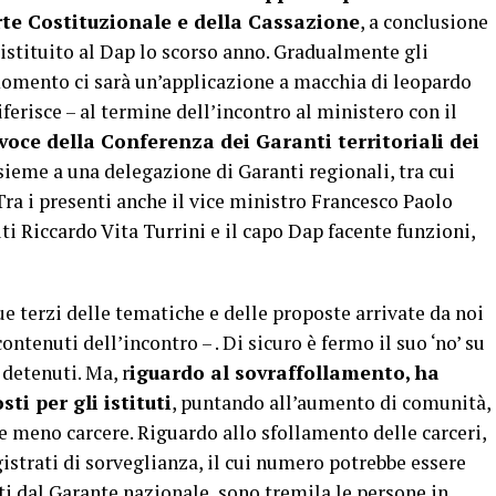
rte Costituzionale e della Cassazione
, a conclusione
istituito al Dap lo scorso anno. Gradualmente gli
momento ci sarà un’applicazione a macchia di leopardo
riferisce – al termine dell’incontro al ministero con il
voce della Conferenza dei Garanti territoriali dei
ieme a una delegazione di Garanti regionali, tra cui
ra i presenti anche il vice ministro Francesco Paolo
ti Riccardo Vita Turrini e il capo Dap facente funzioni,
ue terzi delle tematiche e delle proposte arrivate da noi
ntenuti dell’incontro – . Di sicuro è fermo il suo ‘no’ su
 detenuti. Ma, r
iguardo al sovraffollamento, ha
ti per gli istituti
, puntando all’aumento di comunità,
 e meno carcere. Riguardo allo sfollamento delle carceri,
strati di sorveglianza, il cui numero potrebbe essere
ti dal Garante nazionale, sono tremila le persone in