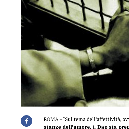
ROMA – “Sul tema dell’affettività, ov
stanze dell’amore,
il
Dap sta prep