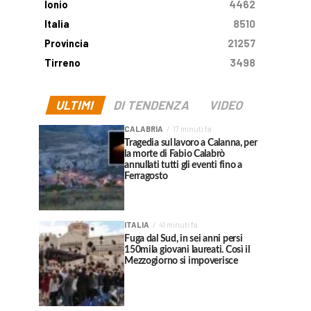
Ionio
4462
Italia
8510
Provincia
21257
Tirreno
3498
ULTIMI
DI TENDENZA
VIDEO
CALABRIA
17 minuti fa
Tragedia sul lavoro a Calanna, per
la morte di Fabio Calabrò
annullati tutti gli eventi fino a
Ferragosto
ITALIA
41 minuti fa
Fuga dal Sud, in sei anni persi
150mila giovani laureati. Così il
Mezzogiorno si impoverisce