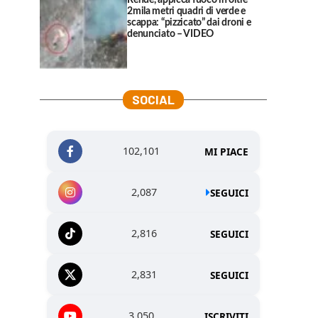
Rende, appicca fuoco in oltre
2mila metri quadri di verde e
scappa: “pizzicato” dai droni e
denunciato – VIDEO
SOCIAL
102,101
MI PIACE
2,087
SEGUICI
2,816
SEGUICI
2,831
SEGUICI
3,050
ISCRIVITI