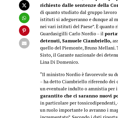
richiesto dalle sentenze della Co
di quanto studiato dal gruppo lavoro 
istituti si adegueranno e dunque al 
nei vari istituti del Paese”. È quanto 
Guardasigilli Carlo Nordio – il
porta
detenuti, Samuele Ciambriello,
ass
quello del Piemonte, Bruno Mellani. T
Sisto, il Garante nazionale dei detenu
Lina Di Domenico.
“Il ministro Nordio è favorevole su d
– ha detto Ciambriello riferendo dei co
un eventuale indulto o amnistia per i
garantito che ci saranno nuovi pos
in particolare per tossicodipendenti,
un ruolo importante lo avranno i magi
incrementato”. Secondo i dati riporta