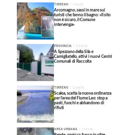
TIRRENO
1 ora fa
Arcomagno, sassi in mare sui
turisti che fanno il bagno: «Il sito
non è sicuro, il Comune
intervenga»
PROVINCIA
2 ore fa
A Spezzano della Sila e
Camigliatello, attivi i nuovi Centri
Comunali di Raccolta
TIRRENO
2 ore fa
Scalea, scatta la nuova ordinanza
per l’area del Fiume Lao: stop a
pasti, fuochi e abbandono di
rifiuti
AREA URBANA
3 ore fa