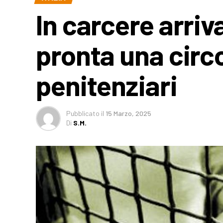
In carcere arriv
pronta una circol
penitenziari
Pubblicato
il
15 Marzo, 2025
Di
S.M.