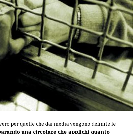
vero per quelle che dai media vengono definite le
arando una circolare che applichi quanto