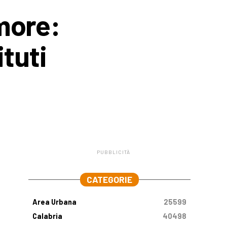
amore:
ituti
PUBBLICITÀ
.
CATEGORIE
Area Urbana
25599
Calabria
40498