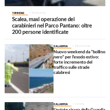
TIRRENO
13 minuti fa
Scalea, maxi operazione dei
carabinieri nel Parco Pantano: oltre
200 persone identificate
CALABRIA
28 minuti fa
Nuovo weekend da “bollino
nero” per l’esodo estivo:
forte incremento del
traffico sulle strade
calabresi
CALABRIA
2 ore fa
L’estate sicura della Guardia