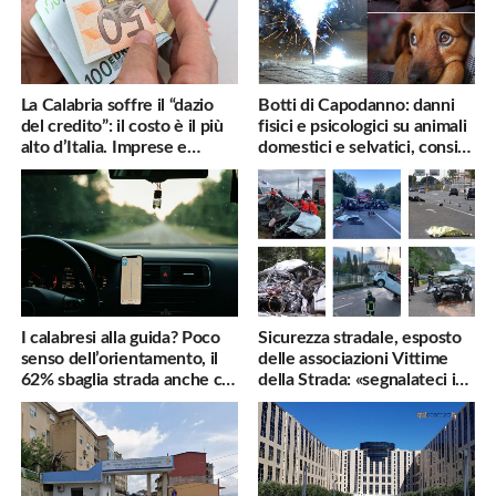
La Calabria soffre il “dazio
Botti di Capodanno: danni
del credito”: il costo è il più
fisici e psicologici su animali
alto d’Italia. Imprese e
domestici e selvatici, consigli
famiglie penalizzate
utili
I calabresi alla guida? Poco
Sicurezza stradale, esposto
senso dell’orientamento, il
delle associazioni Vittime
62% sbaglia strada anche col
della Strada: «segnalateci i
navigatore
pericoli, interverremo
subito»