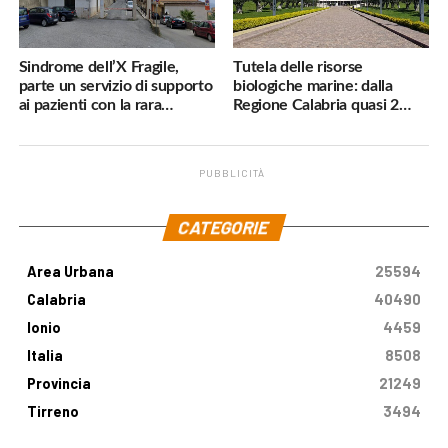
Sindrome dell’X Fragile,
Tutela delle risorse
parte un servizio di supporto
biologiche marine: dalla
ai pazienti con la rara
Regione Calabria quasi 2
malattia genetica
milioni di euro
PUBBLICITÀ
.
CATEGORIE
Area Urbana
25594
Calabria
40490
Ionio
4459
Italia
8508
Provincia
21249
Tirreno
3494