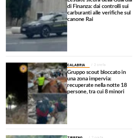
di Finanza: dai controlli sui
carburanti alle verifiche sul
canone Rai
CALABRIA
2 ore fa
Gruppo scout bloccato in
una zona impervia:
recuperate nella notte 18
persone, tra cui 8 minori
TIRRENO
2 ore fa