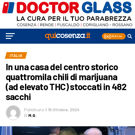
ITALIA
In una casa del centro storico
quattromila chili di marijuana
(ad elevato THC) stoccati in 482
sacchi
Pubblicato
il
15 Ottobre, 2024
Di
M.G.