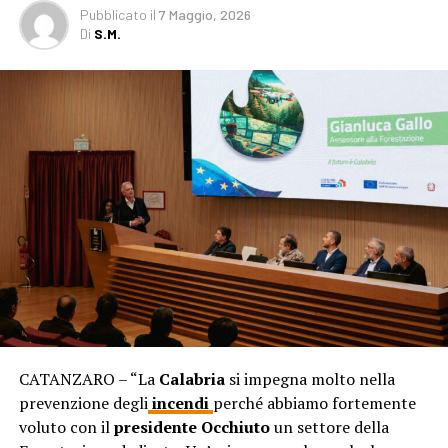
Pubblicato
il
7 Maggio, 2026
Di
S.M.
CATANZARO – “La
Calabria
si impegna molto nella
prevenzione degli
incendi
perché abbiamo fortemente
voluto con il
presidente Occhiuto
un settore della