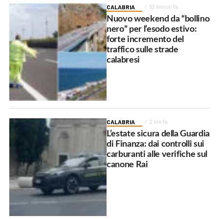
CALABRIA
53 minuti fa
Nuovo weekend da “bollino
nero” per l’esodo estivo:
forte incremento del
traffico sulle strade
calabresi
CALABRIA
2 ore fa
L’estate sicura della Guardia
di Finanza: dai controlli sui
carburanti alle verifiche sul
canone Rai