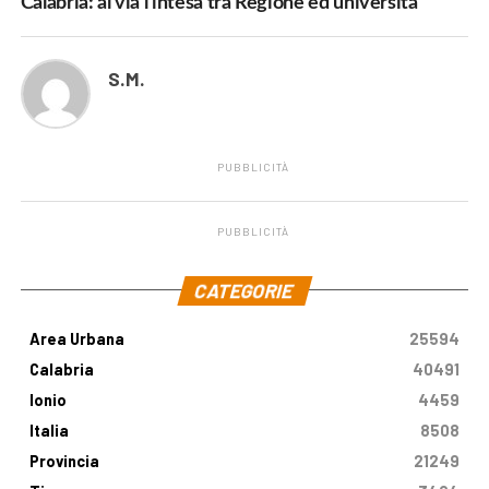
Calabria: al via l’intesa tra Regione ed università
S.M.
PUBBLICITÀ
PUBBLICITÀ
.
CATEGORIE
Area Urbana
25594
Calabria
40491
Ionio
4459
Italia
8508
Provincia
21249