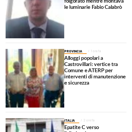
folgorato mentre montava
le luminarie Fabio Calabrò
PROVINCIA
1 ora fa
Alloggi popolari a
Castrovillari: vertice tra
Comune e ATERP per
interventi di manutenzione
e sicurezza
ITALIA
2 ore fa
Epatite C verso