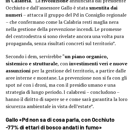
in Calabria.
“La
rivoluzione
annunciata dal presidente
Occhiuto e dall’assessore Gallo è stata
smentita dai
numeri
– attacca il gruppo del Pd in Consiglio regionale
– che confermano come la Calabria resti maglia nera
nella gestione della prevenzione incendi. Le promesse
del centrodestra si sono rivelate ancora una volta pura
propaganda, senza risultati concreti sul territorio”.
Secondo i dem, servirebbe “
un piano organico,
sistemico e strutturale
, con
investimenti veri e nuove
assunzioni
per la gestione del territorio, a partire dalle
aree interne e montane. La prevenzione non si fa con gli
spot né con i droni, ma con il presidio umano e una
strategia di lungo periodo. I calabresi – concludono –
hanno il diritto di sapere se e come sarà garantita la loro
sicurezza ambientale in vista dell’estate”.
Gallo «Pd non sa di cosa parla, con Occhiuto
-77% di ettari di bosco andati in fumo»