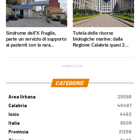
Sindrome dell’X Fragile,
Tutela delle risorse
parte un servizio di supporto
biologiche marine: dalla
ai pazienti con la rara
Regione Calabria quasi 2
malattia genetica
milioni di euro
PUBBLICITÀ
.
CATEGORIE
Area Urbana
25598
Calabria
40497
Ionio
4462
Italia
8509
Provincia
21256