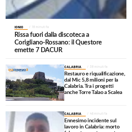
IONIO
18 minuti fa
Rissa fuori dalla discoteca a
Corigliano-Rossano: il Questore
emette 7 DACUR
CALABRIA
38 minuti fa
Restauro e riqualificazione,
dal Mic 5,8 milioni per la
Calabria. Tra i progetti
anche Torre Talao a Scalea
CALABRIA
46 minuti fa
Ennesimo incidente sul
lavoro in Calabria: morto