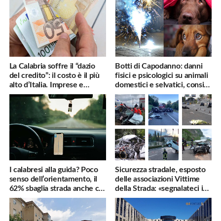
La Calabria soffre il “dazio
Botti di Capodanno: danni
del credito”: il costo è il più
fisici e psicologici su animali
alto d’Italia. Imprese e
domestici e selvatici, consigli
famiglie penalizzate
utili
I calabresi alla guida? Poco
Sicurezza stradale, esposto
senso dell’orientamento, il
delle associazioni Vittime
62% sbaglia strada anche col
della Strada: «segnalateci i
navigatore
pericoli, interverremo
subito»