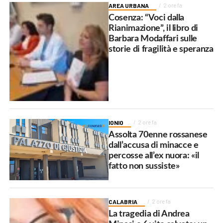
AREA URBANA
2 ore fa
Cosenza: “Voci dalla
Rianimazione”, il libro di
Barbara Modaffari sulle
storie di fragilità e speranza
IONIO
2 ore fa
Assolta 70enne rossanese
dall’accusa di minacce e
percosse all’ex nuora: «il
fatto non sussiste»
CALABRIA
2 ore fa
La tragedia di Andrea