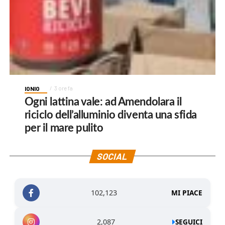
IONIO
3 ore fa
Ogni lattina vale: ad Amendolara il
riciclo dell’alluminio diventa una sfida
per il mare pulito
SOCIAL
102,123
MI PIACE
2,087
SEGUICI