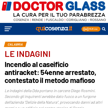
CALABRIA
LE INDAGINI
Incendio al caseificio
antiracket: 54enne arrestato,
contestato il metodo mafioso
Le indagini della Dda portano in carcere Diego Rosmini.
Secondo gli inquirenti avrebbe dato fuoco a un furgone
dell’azienda “Delizie della Natura”, provocando danni ad altri
mezzi e a un edificio nel centro storico di Reggio