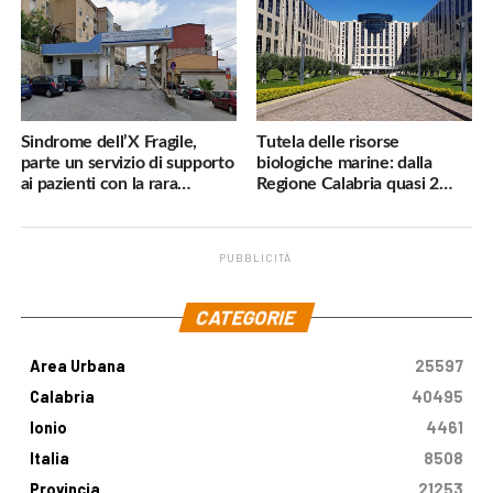
Sindrome dell’X Fragile,
Tutela delle risorse
parte un servizio di supporto
biologiche marine: dalla
ai pazienti con la rara
Regione Calabria quasi 2
malattia genetica
milioni di euro
PUBBLICITÀ
.
CATEGORIE
Area Urbana
25597
Calabria
40495
Ionio
4461
Italia
8508
Provincia
21253