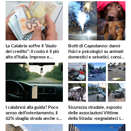
La Calabria soffre il “dazio
Botti di Capodanno: danni
del credito”: il costo è il più
fisici e psicologici su animali
alto d’Italia. Imprese e
domestici e selvatici, consigli
famiglie penalizzate
utili
I calabresi alla guida? Poco
Sicurezza stradale, esposto
senso dell’orientamento, il
delle associazioni Vittime
62% sbaglia strada anche col
della Strada: «segnalateci i
navigatore
pericoli, interverremo
subito»