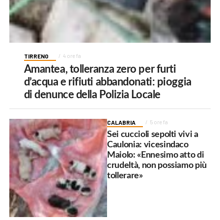
TIRRENO
4 ore fa
Amantea, tolleranza zero per furti
d’acqua e rifiuti abbandonati: pioggia
di denunce della Polizia Locale
CALABRIA
5 ore fa
Sei cuccioli sepolti vivi a
Caulonia: vicesindaco
Maiolo: «Ennesimo atto di
crudeltà, non possiamo più
tollerare»