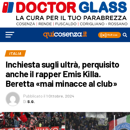
ITALIA
Inchiesta sugli ultrà, perquisito
anche il rapper Emis Killa.
Beretta «mai minacce al club»
Pubblicato
il
1 Ottobre, 2024
Di
S.G.