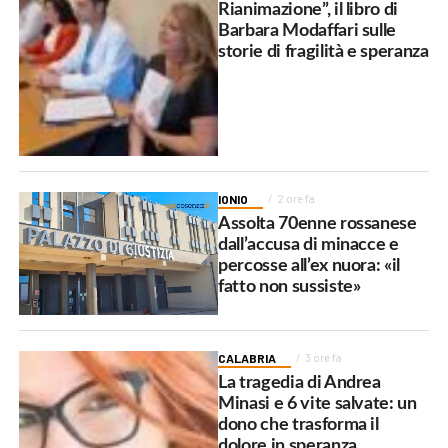
Rianimazione”, il libro di
Barbara Modaffari sulle
storie di fragilità e speranza
IONIO
2 ore fa
Assolta 70enne rossanese
dall’accusa di minacce e
percosse all’ex nuora: «il
fatto non sussiste»
CALABRIA
3 ore fa
La tragedia di Andrea
Minasi e 6 vite salvate: un
dono che trasforma il
dolore in speranza