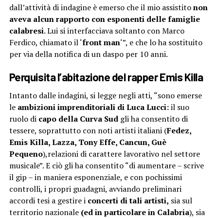
dall’attività di indagine è emerso che il mio assistito
non
aveva alcun rapporto
con esponenti delle famiglie
calabresi
. Lui si interfacciava soltanto con Marco
Ferdico, chiamato il ‘
front man
‘”, e che lo ha sostituito
per via della notifica di un daspo per 10 anni.
Perquisita l’abitazione del rapper Emis Killa
Intanto dalle indagini, si legge negli atti, “sono emerse
le
ambizioni imprenditoriali di Luca Lucci:
il suo
ruolo di
capo della Curva Sud
gli ha consentito di
tessere, soprattutto con noti artisti italiani (
Fedez,
Emis Killa, Lazza, Tony Effe, Cancun, Guè
Pequeno
),relazioni di carattere lavorativo nel settore
musicale”. E ciò gli ha consentito “di aumentare – scrive
il gip – in maniera esponenziale, e con pochissimi
controlli, i propri guadagni, avviando preliminari
accordi tesi a gestire i
concerti di tali artisti,
sia sul
territorio nazionale
(ed in particolare in Calabria
), sia