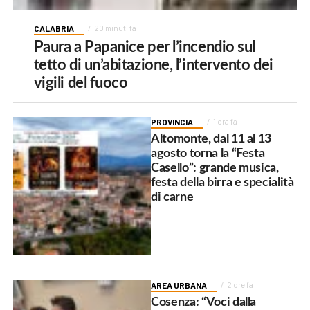
CALABRIA
20 minuti fa
Paura a Papanice per l’incendio sul
tetto di un’abitazione, l’intervento dei
vigili del fuoco
PROVINCIA
1 ora fa
Altomonte, dal 11 al 13
agosto torna la “Festa
Casello”: grande musica,
festa della birra e specialità
di carne
AREA URBANA
2 ore fa
Cosenza: “Voci dalla