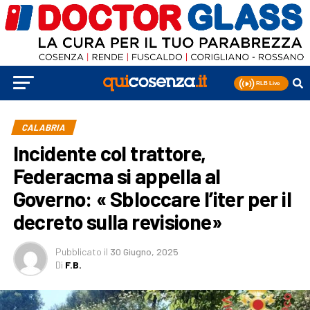
CALABRIA
Incidente col trattore,
Federacma si appella al
Governo: « Sbloccare l’iter per il
decreto sulla revisione»
Pubblicato
il
30 Giugno, 2025
Di
F.B.