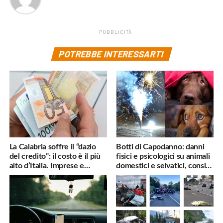
PUBBLICITÀ
POTREBBE INTERESSARTI
La Calabria soffre il “dazio
Botti di Capodanno: danni
del credito”: il costo è il più
fisici e psicologici su animali
alto d’Italia. Imprese e
domestici e selvatici, consigli
famiglie penalizzate
utili