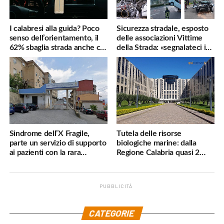
I calabresi alla guida? Poco
Sicurezza stradale, esposto
senso dell’orientamento, il
delle associazioni Vittime
62% sbaglia strada anche col
della Strada: «segnalateci i
navigatore
pericoli, interverremo
subito»
Sindrome dell’X Fragile,
Tutela delle risorse
parte un servizio di supporto
biologiche marine: dalla
ai pazienti con la rara
Regione Calabria quasi 2
malattia genetica
milioni di euro
PUBBLICITÀ
.
CATEGORIE