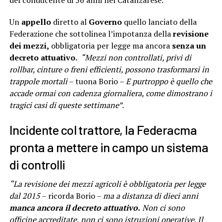
del conducente di 56 anni nel Catanzarese.
Un
appello
diretto al
Governo
quello lanciato della
Federazione che sottolinea l’impotanza della
revisione
dei mezzi,
obbligatoria per legge ma ancora
senza un
decreto attuativo.
“Mezzi non controllati, privi di
rollbar, cinture o freni efficienti, possono trasformarsi in
trappole mortali
– tuona Borio –
E purtroppo è quello che
accade ormai con cadenza giornaliera, come dimostrano i
tragici casi di queste settimane”.
Incidente col trattore, la Federacma
pronta a mettere in campo un sistema
di controlli
“La revisione dei mezzi agricoli è obbligatoria per legge
dal 2015
– ricorda Borio –
ma a distanza di dieci anni
manca ancora il decreto attuativo.
Non ci sono
officine accreditate, non ci sono istruzioni operative. Il