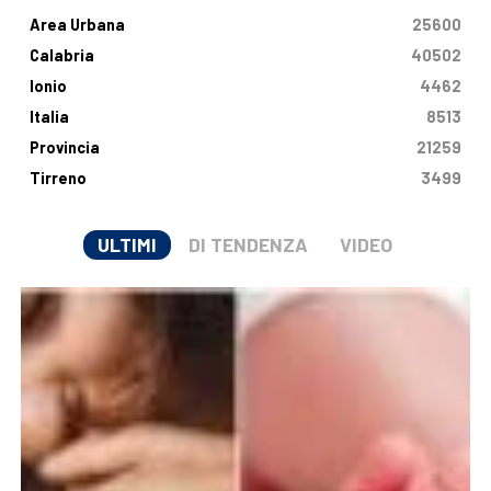
Area Urbana
25600
Calabria
40502
Ionio
4462
Italia
8513
Provincia
21259
Tirreno
3499
ULTIMI
DI TENDENZA
VIDEO