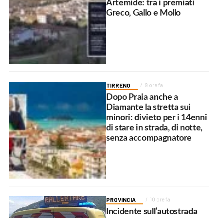
Artemide: tra i premiati
Greco, Gallo e Mollo
TIRRENO
9 ore fa
Dopo Praia anche a
Diamante la stretta sui
minori: divieto per i 14enni
di stare in strada, di notte,
senza accompagnatore
PROVINCIA
10 ore fa
Incidente sull’autostrada