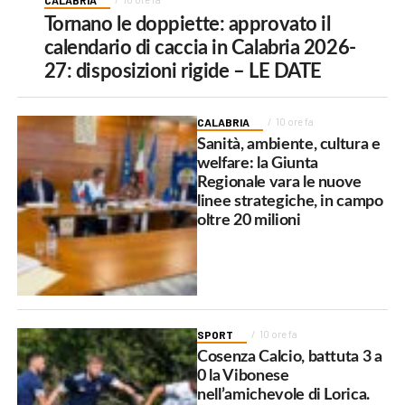
Tornano le doppiette: approvato il
calendario di caccia in Calabria 2026-
27: disposizioni rigide – LE DATE
CALABRIA
10 ore fa
Sanità, ambiente, cultura e
welfare: la Giunta
Regionale vara le nuove
linee strategiche, in campo
oltre 20 milioni
SPORT
10 ore fa
Cosenza Calcio, battuta 3 a
0 la Vibonese
nell’amichevole di Lorica.