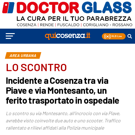
AREA URBANA
LO SCONTRO
Incidente a Cosenza tra via
Piave e via Montesanto, un
ferito trasportato in ospedale
Lo scontro su via Montesanto, all’incrocio con via Piave,
avrebbe visto coinvolte due auto e uno scooter. Traffico
rallentato e rilievi affidati alla Polizia municipale