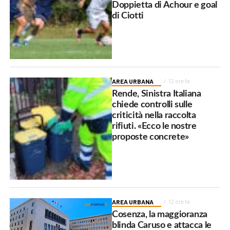
Doppietta di Achour e goal
di Ciotti
AREA URBANA
12 ore fa
Rende, Sinistra Italiana
chiede controlli sulle
criticità nella raccolta
rifiuti. «Ecco le nostre
proposte concrete»
AREA URBANA
12 ore fa
Cosenza, la maggioranza
blinda Caruso e attacca le