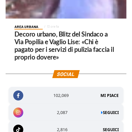
AREA URBANA
13 ore fa
Decoro urbano, Blitz del Sindaco a
Via Popilia e Vaglio Lise: «Chi è
pagato per i servizi di pulizia faccia il
proprio dovere»
SOCIAL
102,069
MI PIACE
2,087
SEGUICI
2,816
SEGUICI