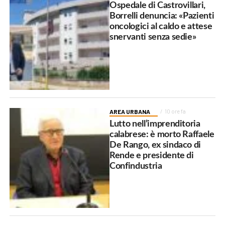
Ospedale di Castrovillari,
Borrelli denuncia: «Pazienti
oncologici al caldo e attese
snervanti senza sedie»
AREA URBANA
10 ore fa
Lutto nell’imprenditoria
calabrese: è morto Raffaele
De Rango, ex sindaco di
Rende e presidente di
Confindustria