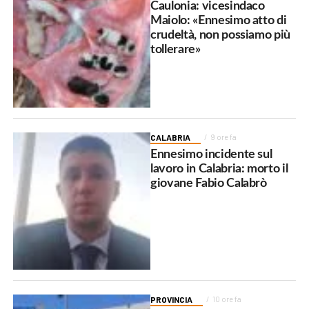
Caulonia: vicesindaco
Maiolo: «Ennesimo atto di
crudeltà, non possiamo più
tollerare»
CALABRIA
9 ore fa
Ennesimo incidente sul
lavoro in Calabria: morto il
giovane Fabio Calabrò
PROVINCIA
10 ore fa