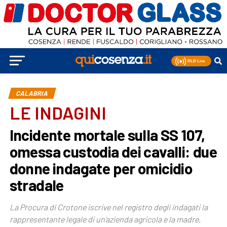
CALABRIA
LE INDAGINI
Incidente mortale sulla SS 107,
omessa custodia dei cavalli: due
donne indagate per omicidio
stradale
La Procura di Crotone iscrive nel registro degli indagati la
rappresentante legale di un’azienda agricola e la madre,