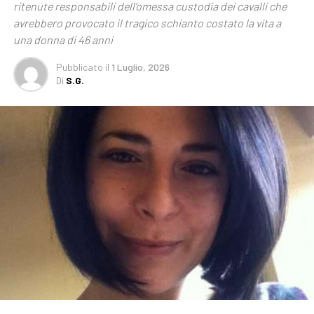
ritenute responsabili dell’omessa custodia dei cavalli che
avrebbero provocato il tragico schianto costato la vita a
una donna di 46 anni
Pubblicato
il
1 Luglio, 2026
Di
S.G.