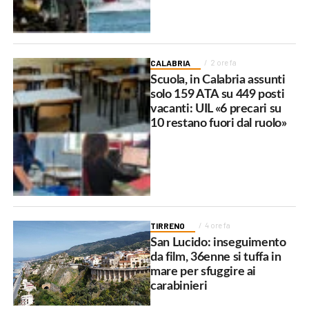
CALABRIA
2 ore fa
Scuola, in Calabria assunti
solo 159 ATA su 449 posti
vacanti: UIL «6 precari su
10 restano fuori dal ruolo»
TIRRENO
4 ore fa
San Lucido: inseguimento
da film, 36enne si tuffa in
mare per sfuggire ai
carabinieri