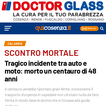
CALABRIA
SCONTRO MORTALE
Tragico incidente tra auto e
moto: morto un centauro di 48
anni
Il centauro avrebbe riportato gravi ferite, nonostante il
trasporto d’urgenza in ospedale non c’è stato nulla da fare.
Ferita in modo lieve la donna che si trovava alla guida
dell’auto