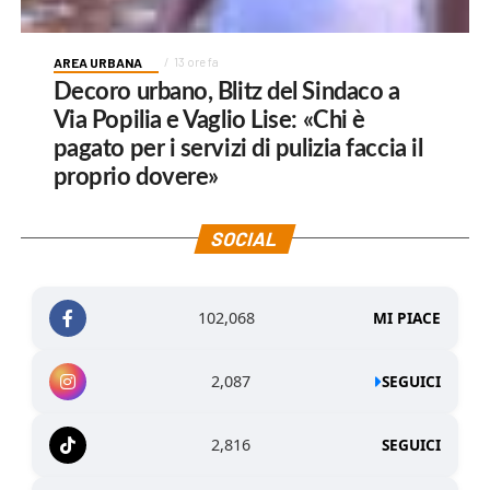
AREA URBANA
13 ore fa
Decoro urbano, Blitz del Sindaco a
Via Popilia e Vaglio Lise: «Chi è
pagato per i servizi di pulizia faccia il
proprio dovere»
SOCIAL
102,068
MI PIACE
2,087
SEGUICI
2,816
SEGUICI