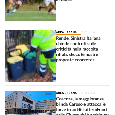
AREA URBANA
12 ore fa
Rende, Sinistra Italiana
chiede controlli sulle
criticità nella raccolta
rifiuti. «Ecco le nostre
proposte concrete»
AREA URBANA
12 ore fa
Cosenza, la maggioranza
blinda Caruso e attacca le
forze insoddisfatte: «Fuori