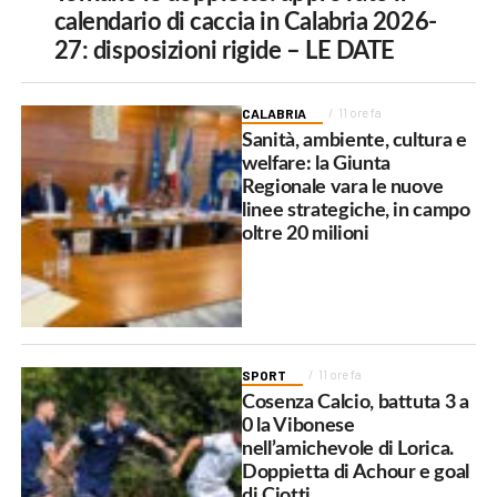
calendario di caccia in Calabria 2026-
27: disposizioni rigide – LE DATE
CALABRIA
11 ore fa
Sanità, ambiente, cultura e
welfare: la Giunta
Regionale vara le nuove
linee strategiche, in campo
oltre 20 milioni
SPORT
11 ore fa
Cosenza Calcio, battuta 3 a
0 la Vibonese
nell’amichevole di Lorica.
Doppietta di Achour e goal
di Ciotti