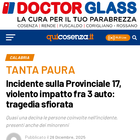
CALABRIA
TANTA PAURA
Incidente sulla Provinciale 17,
violento impatto fra 3 auto:
tragedia sfiorata
Quasi una decina le persone coinvolte nell’incidente,
presenti anche dei minorenni
Pubblicato
il
26 Dicembre, 2025