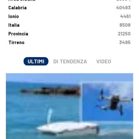
Calabria
40493
Ionio
4461
Italia
8508
Provincia
21250
Tirreno
3495
ULTIMI
DI TENDENZA
VIDEO