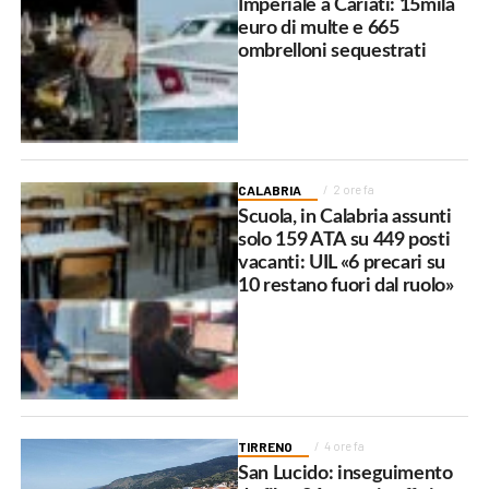
Imperiale a Cariati: 15mila
euro di multe e 665
ombrelloni sequestrati
CALABRIA
2 ore fa
Scuola, in Calabria assunti
solo 159 ATA su 449 posti
vacanti: UIL «6 precari su
10 restano fuori dal ruolo»
TIRRENO
4 ore fa
San Lucido: inseguimento