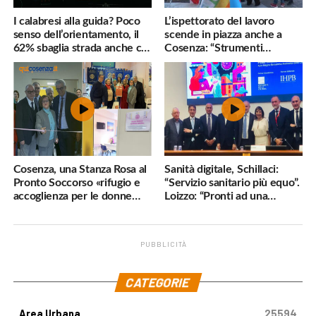
I calabresi alla guida? Poco
L’ispettorato del lavoro
senso dell’orientamento, il
scende in piazza anche a
62% sbaglia strada anche col
Cosenza: “Strumenti
navigatore
inadeguati al nostro lavoro”
Cosenza, una Stanza Rosa al
Sanità digitale, Schillaci:
Pronto Soccorso «rifugio e
“Servizio sanitario più equo”.
accoglienza per le donne
Loizzo: “Pronti ad una
vittime di violenza»
cornice normativa sulle
Terapie Digitali”
PUBBLICITÀ
.
CATEGORIE
Area Urbana
25594