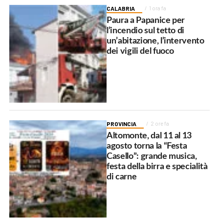
CALABRIA
1 ora fa
Paura a Papanice per
l’incendio sul tetto di
un’abitazione, l’intervento
dei vigili del fuoco
PROVINCIA
2 ore fa
Altomonte, dal 11 al 13
agosto torna la “Festa
Casello”: grande musica,
festa della birra e specialità
di carne