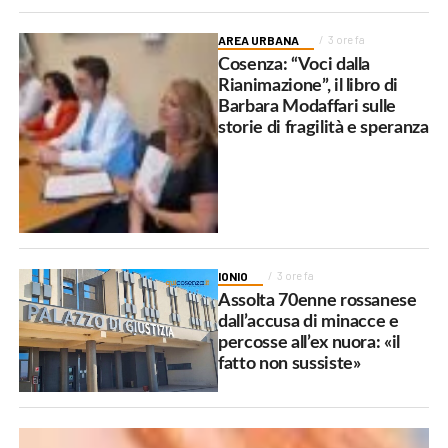
AREA URBANA
3 ore fa
Cosenza: “Voci dalla
Rianimazione”, il libro di
Barbara Modaffari sulle
storie di fragilità e speranza
IONIO
3 ore fa
Assolta 70enne rossanese
dall’accusa di minacce e
percosse all’ex nuora: «il
fatto non sussiste»