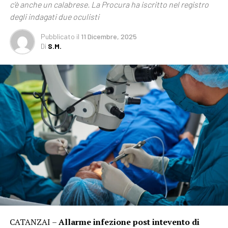
c’è anche un calabrese. La Procura ha iscritto nel registro
degli indagati due oculisti
Pubblicato
il
11 Dicembre, 2025
Di
S.M.
CATANZAI –
Allarme infezione post intevento di