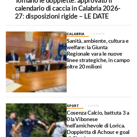
Tornano le doppiette: approvato il
calendario di caccia in Calabria 2026-
27: disposizioni rigide – LE DATE
CALABRIA
4 ore fa
Sanità, ambiente, cultura e
welfare: la Giunta
Regionale vara le nuove
linee strategiche, in campo
oltre 20 milioni
SPORT
4 ore fa
Cosenza Calcio, battuta 3 a
0 la Vibonese
nell’amichevole di Lorica.
Doppietta di Achour e goal