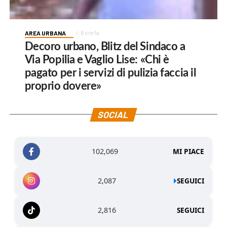
AREA URBANA
6 ore fa
Decoro urbano, Blitz del Sindaco a
Via Popilia e Vaglio Lise: «Chi è
pagato per i servizi di pulizia faccia il
proprio dovere»
SOCIAL
102,069
MI PIACE
2,087
SEGUICI
2,816
SEGUICI