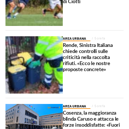
di Ciotti
AREA URBANA
5 ore fa
Rende, Sinistra Italiana
chiede controlli sulle
criticità nella raccolta
rifiuti. «Ecco le nostre
proposte concrete»
AREA URBANA
5 ore fa
Cosenza, la maggioranza
blinda Caruso e attacca le
forze insoddisfatte: «Fuori