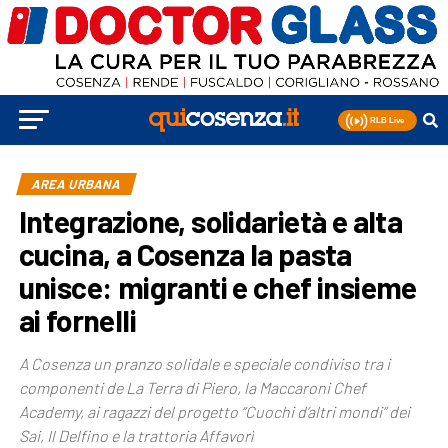
AREA URBANA
Integrazione, solidarietà e alta
cucina, a Cosenza la pasta
unisce: migranti e chef insieme
ai fornelli
A Cosenza un pranzo solidale e speciale condiviso tra i
componenti de La Terra di Piero, la Maccaroni Chef
Academy, ai ragazzi del progetto “Cuochi d’altri mondi” dei
Sai, Il Delfino e la trattoria Affavorì