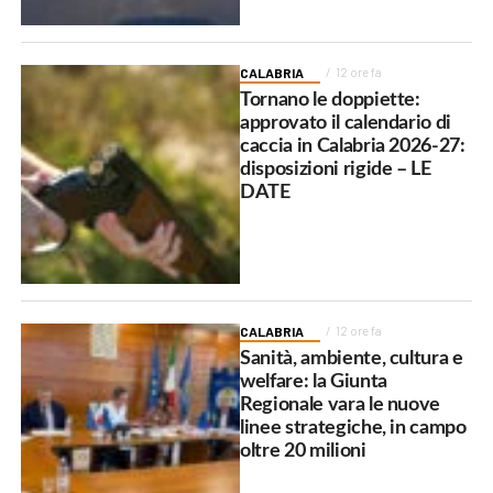
CALABRIA
12 ore fa
Tornano le doppiette:
approvato il calendario di
caccia in Calabria 2026-27:
disposizioni rigide – LE
DATE
CALABRIA
12 ore fa
Sanità, ambiente, cultura e
welfare: la Giunta
Regionale vara le nuove
linee strategiche, in campo
oltre 20 milioni