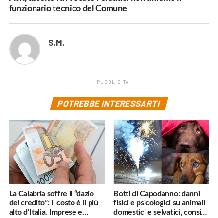
funzionario tecnico del Comune
S.M.
PUBBLICITÀ
POTREBBE INTERESSARTI
La Calabria soffre il “dazio
Botti di Capodanno: danni
del credito”: il costo è il più
fisici e psicologici su animali
alto d’Italia. Imprese e
domestici e selvatici, consigli