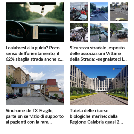
famiglie penalizzate
utili
I calabresi alla guida? Poco
Sicurezza stradale, esposto
senso dell’orientamento, il
delle associazioni Vittime
62% sbaglia strada anche col
della Strada: «segnalateci i
navigatore
pericoli, interverremo
subito»
Sindrome dell’X Fragile,
Tutela delle risorse
parte un servizio di supporto
biologiche marine: dalla
ai pazienti con la rara
Regione Calabria quasi 2
malattia genetica
milioni di euro