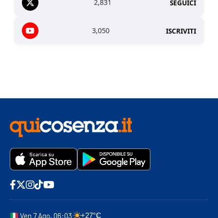
2,831
SEGUICI
3,050
ISCRIVITI
Ven 7 Ago, 06:03
+27°C