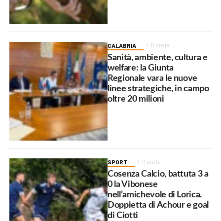
CALABRIA
11 ore fa
Sanità, ambiente, cultura e
welfare: la Giunta
Regionale vara le nuove
linee strategiche, in campo
oltre 20 milioni
SPORT
11 ore fa
Cosenza Calcio, battuta 3 a
0 la Vibonese
nell’amichevole di Lorica.
Doppietta di Achour e goal
di Ciotti