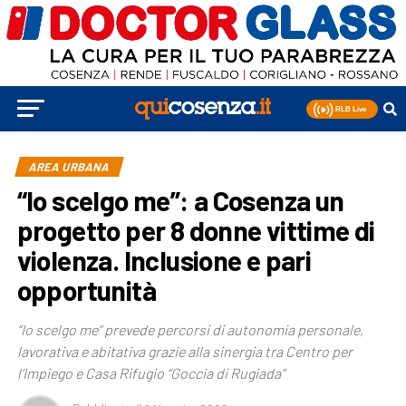
AREA URBANA
“Io scelgo me”: a Cosenza un
progetto per 8 donne vittime di
violenza. Inclusione e pari
opportunità
“Io scelgo me” prevede percorsi di autonomia personale,
lavorativa e abitativa grazie alla sinergia tra Centro per
l’Impiego e Casa Rifugio “Goccia di Rugiada”