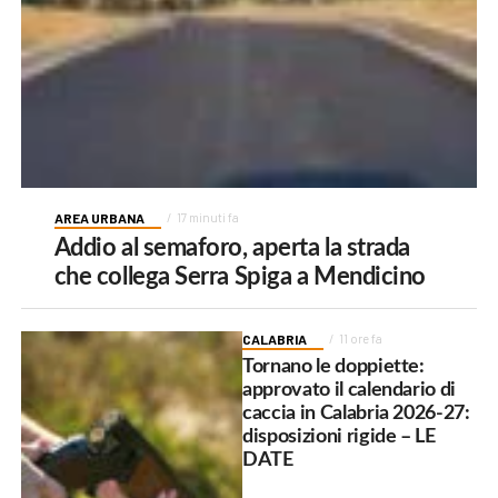
AREA URBANA
17 minuti fa
Addio al semaforo, aperta la strada
che collega Serra Spiga a Mendicino
CALABRIA
11 ore fa
Tornano le doppiette:
approvato il calendario di
caccia in Calabria 2026-27:
disposizioni rigide – LE
DATE