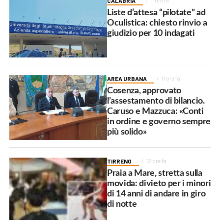
CALABRIA
11 ore fa
Liste d’attesa “pilotate” ad
Oculistica: chiesto rinvio a
giudizio per 10 indagati
AREA URBANA
11 ore fa
Cosenza, approvato
l’assestamento di bilancio.
Caruso e Mazzuca: «Conti
in ordine e governo sempre
più solido»
TIRRENO
12 ore fa
Praia a Mare, stretta sulla
movida: divieto per i minori
di 14 anni di andare in giro
di notte