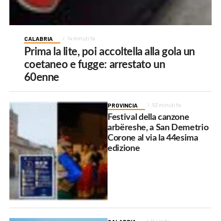
CALABRIA
14 minuti fa
Prima la lite, poi accoltella alla gola un
coetaneo e fugge: arrestato un
60enne
PROVINCIA
53 minuti fa
Festival della canzone
arbëreshe, a San Demetrio
Corone al via la 44esima
edizione