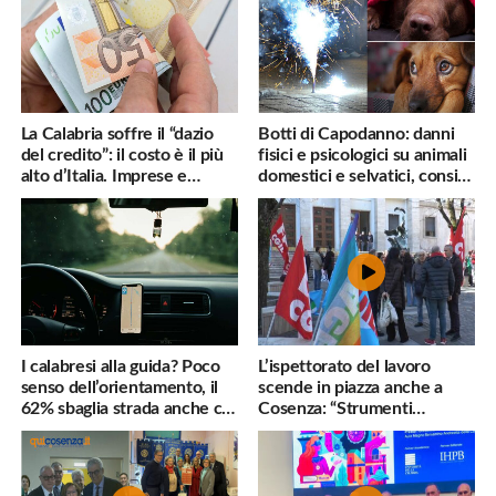
La Calabria soffre il “dazio
Botti di Capodanno: danni
del credito”: il costo è il più
fisici e psicologici su animali
alto d’Italia. Imprese e
domestici e selvatici, consigli
famiglie penalizzate
utili
I calabresi alla guida? Poco
L’ispettorato del lavoro
senso dell’orientamento, il
scende in piazza anche a
62% sbaglia strada anche col
Cosenza: “Strumenti
navigatore
inadeguati al nostro lavoro”