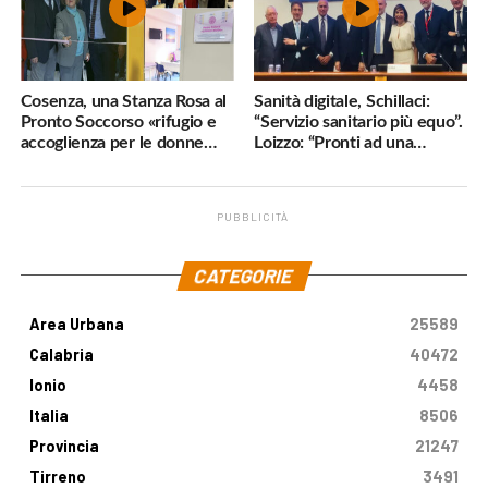
Cosenza, una Stanza Rosa al
Sanità digitale, Schillaci:
Pronto Soccorso «rifugio e
“Servizio sanitario più equo”.
accoglienza per le donne
Loizzo: “Pronti ad una
vittime di violenza»
cornice normativa sulle
Terapie Digitali”
PUBBLICITÀ
.
CATEGORIE
Area Urbana
25589
Calabria
40472
Ionio
4458
Italia
8506
Provincia
21247
Tirreno
3491