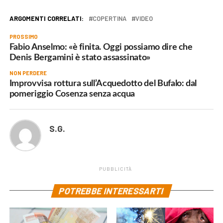
ARGOMENTI CORRELATI:
COPERTINA
VIDEO
PROSSIMO
Fabio Anselmo: «è finita. Oggi possiamo dire che
Denis Bergamini è stato assassinato»
NON PERDERE
Improvvisa rottura sull’Acquedotto del Bufalo: dal
pomeriggio Cosenza senza acqua
S.G.
PUBBLICITÀ
POTREBBE INTERESSARTI