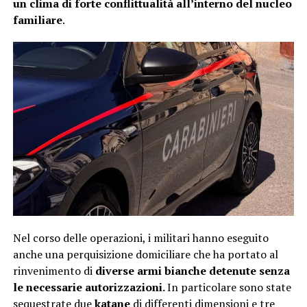
un clima di forte conflittualità all’interno del nucleo
familiare
.
Nel corso delle operazioni, i militari hanno eseguito
anche una perquisizione domiciliare che ha portato al
rinvenimento di
diverse armi bianche detenute senza
le necessarie autorizzazioni.
In particolare sono state
sequestrate due
katane
di differenti dimensioni e tre