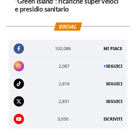
“Green Island”: ricariche super veloci
e presidio sanitario
SOCIAL
102,086
MI PIACE
2,087
SEGUICI
2,816
SEGUICI
2,831
SEGUICI
3,050
ISCRIVITI