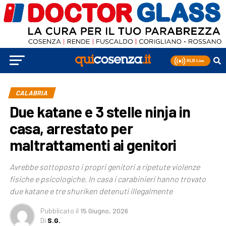
CALABRIA
Due katane e 3 stelle ninja in
casa, arrestato per
maltrattamenti ai genitori
Avrebbe sottoposto i propri genitori a ripetute violenze
fisiche e psicologiche. In casa i carabinieri hanno trovato
due katane e tre shuriken detenuti illegalmente
Pubblicato
il
15 Giugno, 2026
Di
S.G.