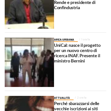
Rende e presidente di
Confindustria
AREA URBANA
1 ora fa
UniCal: nasce il progetto
per un nuovo centro di
ricerca INAF. Presente il
ministro Bernini
ATTUALITÀ
2 ore fa
Perché sbarazzarsi delle
vecchie iscrizioni ai siti