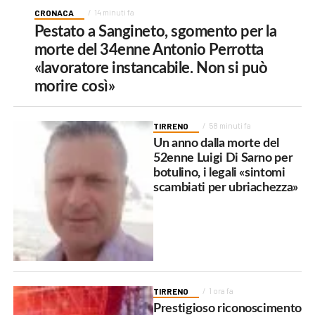
CRONACA
14 minuti fa
Pestato a Sangineto, sgomento per la
morte del 34enne Antonio Perrotta
«lavoratore instancabile. Non si può
morire così»
TIRRENO
58 minuti fa
Un anno dalla morte del
52enne Luigi Di Sarno per
botulino, i legali «sintomi
scambiati per ubriachezza»
TIRRENO
1 ora fa
Prestigioso riconoscimento