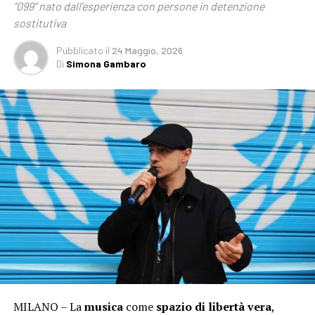
“099” nato dall’esperienza con persone in detenzione
sostitutiva
Pubblicato
il
24 Maggio, 2026
Di
Simona Gambaro
MILANO – La
musica
come
spazio di libertà vera
,