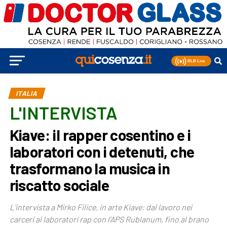
ITALIA
L'INTERVISTA
Kiave: il rapper cosentino e i
laboratori con i detenuti, che
trasformano la musica in
riscatto sociale
L’intervista a Mirko Filice, in arte Kiave: dal lavoro nei
carceri ai laboratori rap con l’APS Rublanum, fino al brano