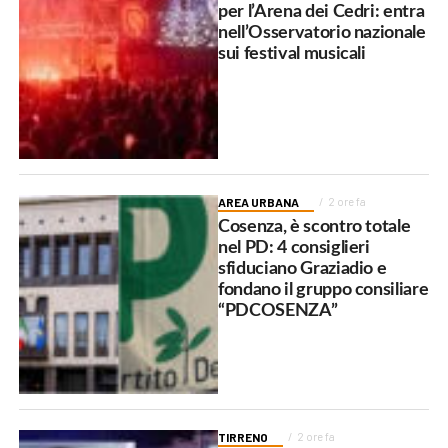
per l’Arena dei Cedri: entra
nell’Osservatorio nazionale
sui festival musicali
AREA URBANA
2 ore fa
Cosenza, è scontro totale
nel PD: 4 consiglieri
sfiduciano Graziadio e
fondano il gruppo consiliare
“PDCOSENZA”
TIRRENO
2 ore fa