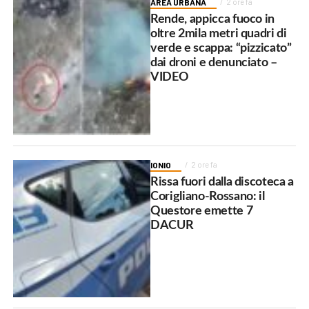
AREA URBANA
2 ore fa
Rende, appicca fuoco in
oltre 2mila metri quadri di
verde e scappa: “pizzicato”
dai droni e denunciato –
VIDEO
IONIO
2 ore fa
Rissa fuori dalla discoteca a
Corigliano-Rossano: il
Questore emette 7
DACUR