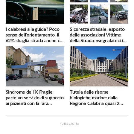
I calabresi alla guida? Poco
Sicurezza stradale, esposto
senso dell’orientamento, il
delle associazioni Vittime
62% sbaglia strada anche col
della Strada: «segnalateci i
navigatore
pericoli, interverremo
subito»
Sindrome dell’X Fragile,
Tutela delle risorse
parte un servizio di supporto
biologiche marine: dalla
ai pazienti con la rara
Regione Calabria quasi 2
malattia genetica
milioni di euro
PUBBLICITÀ
.