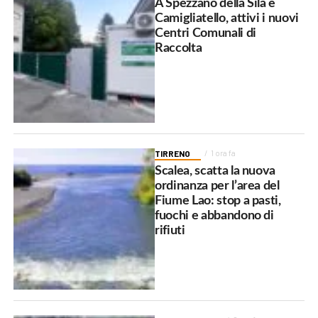
A Spezzano della Sila e
Camigliatello, attivi i nuovi
Centri Comunali di
Raccolta
TIRRENO
1 ora fa
Scalea, scatta la nuova
ordinanza per l’area del
Fiume Lao: stop a pasti,
fuochi e abbandono di
rifiuti