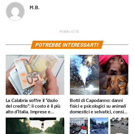
M.B.
PUBBLICITÀ
POTREBBE INTERESSARTI
La Calabria soffre il “dazio
Botti di Capodanno: danni
del credito”: il costo è il più
fisici e psicologici su animali
alto d’Italia. Imprese e
domestici e selvatici, consigli
famiglie penalizzate
utili