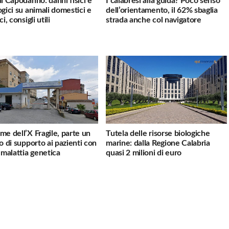
di Capodanno: danni fisici e
I calabresi alla guida? Poco senso
ogici su animali domestici e
dell’orientamento, il 62% sbaglia
ci, consigli utili
strada anche col navigatore
me dell’X Fragile, parte un
Tutela delle risorse biologiche
io di supporto ai pazienti con
marine: dalla Regione Calabria
a malattia genetica
quasi 2 milioni di euro