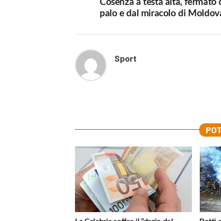
Cosenza a testa alta, fermato 
palo e dal miracolo di Moldo
Sport
POT