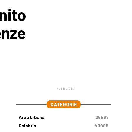
nito
enze
PUBBLICITÀ
.
CATEGORIE
Area Urbana
25597
Calabria
40495