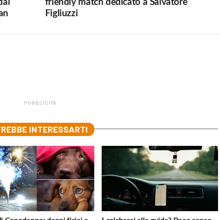
dal
friendly match dedicato a Salvatore
van
Figliuzzi
PUBBLICITÀ
REBBE INTERESSARTI