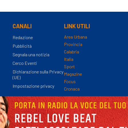
CANALI
LINK UTILI
Area Urbana
Redazione
Provincia
Pubblicità
Calabria
Segnala una notizia
Italia
Cerco Eventi
Sport
Dichiarazione sulla Privacy
Magazine
(UE)
Focus
Impostazione privacy
Cronaca
nza Registro Stampa n.9/2012 - Direttore Responsabile Simona Gambaro | P