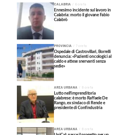
CALABRIA
6 ore fa
Ennesimo incidente sul lavoro in
Calabria: morto il giovane Fabio
Calabrò
PROVINCIA
7 ore fa
Ospedale di Castrovillari, Borrelli
denuncia: «Pazienti oncologici al
caldo e attese snervanti senza
sedie»
AREA URBANA
8 ore fa
Lutto nell’imprenditoria
calabrese: è morto Raffaele De
Rango, ex sindaco di Rende e
presidente di Confindustria
AREA URBANA
8 ore fa