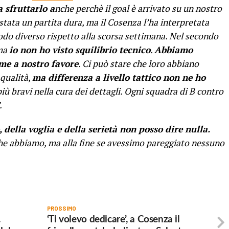
a sfruttarlo a
nche perchè il goal è arrivato su un nostro
tata un partita dura, ma il Cosenza l’ha interpretata
odo diverso rispetto alla scorsa settimana. Nel secondo
 ma
io non ho visto squilibrio tecnico
.
Abbiamo
rme a nostro favore
. Ci può stare che loro abbiano
 qualità,
ma differenza a livello tattico non ne ho
iù bravi nella cura dei dettagli.
Ogni squadra di B contro
.
della voglia e della serietà non posso dire nulla.
che abbiamo, ma alla fine se avessimo pareggiato nessuno
PROSSIMO
.
‘Ti volevo dedicare’, a Cosenza il