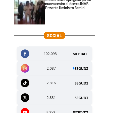
UniCal: nasce il progetto per un
nuovo centro di ricerca INAF.
Presente il ministro Bernini
SOCIAL
102,093
MI PIACE
2,087
SEGUICI
2,816
SEGUICI
2,831
SEGUICI
3,050
ISCRIVITI