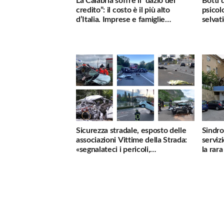
La Calabria soffre il “dazio del
Botti 
credito”: il costo è il più alto
psicol
d’Italia. Imprese e famiglie
selvati
penalizzate
Sicurezza stradale, esposto delle
Sindro
associazioni Vittime della Strada:
serviz
«segnalateci i pericoli,
la rar
interverremo subito»