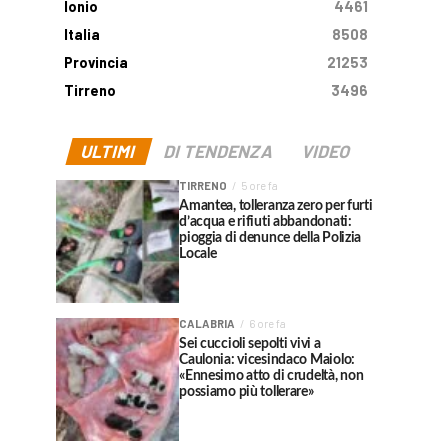
Ionio
4461
Italia
8508
Provincia
21253
Tirreno
3496
ULTIMI
DI TENDENZA
VIDEO
TIRRENO
5 ore fa
Amantea, tolleranza zero per furti
d’acqua e rifiuti abbandonati:
pioggia di denunce della Polizia
Locale
CALABRIA
6 ore fa
Sei cuccioli sepolti vivi a
Caulonia: vicesindaco Maiolo:
«Ennesimo atto di crudeltà, non
possiamo più tollerare»