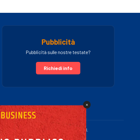
Pubblicità
Pubblicità sulle nostre testate?
Richiedi info
×
.IVA 03005460781 | Powered by Fullmidia s.r.l.