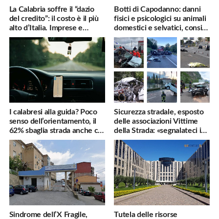
La Calabria soffre il “dazio
Botti di Capodanno: danni
del credito”: il costo è il più
fisici e psicologici su animali
alto d’Italia. Imprese e
domestici e selvatici, consigli
famiglie penalizzate
utili
I calabresi alla guida? Poco
Sicurezza stradale, esposto
senso dell’orientamento, il
delle associazioni Vittime
62% sbaglia strada anche col
della Strada: «segnalateci i
navigatore
pericoli, interverremo
subito»
Sindrome dell’X Fragile,
Tutela delle risorse