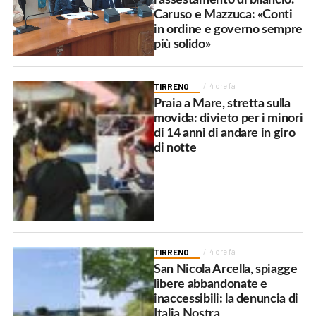
Caruso e Mazzuca: «Conti
in ordine e governo sempre
più solido»
TIRRENO
4 ore fa
Praia a Mare, stretta sulla
movida: divieto per i minori
di 14 anni di andare in giro
di notte
TIRRENO
4 ore fa
San Nicola Arcella, spiagge
libere abbandonate e
inaccessibili: la denuncia di
Italia Nostra