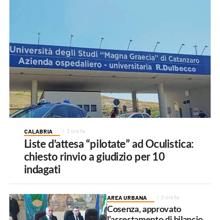
CALABRIA
3 ore fa
Liste d’attesa “pilotate” ad Oculistica:
chiesto rinvio a giudizio per 10
indagati
AREA URBANA
3 ore fa
Cosenza, approvato
l’assestamento di bilancio.