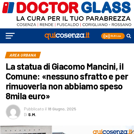
AREA URBANA
La statua di Giacomo Mancini, il
Comune: «nessuno sfratto e per
rimuoverla non abbiamo speso
8mila euro»
Pubblicato
il
18 Giugno, 2025
Di
S.M.