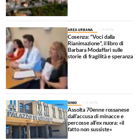
AREA URBANA
2 ore fa
Cosenza: “Voci dalla
Rianimazione”, il libro di
Barbara Modaffari sulle
storie di fragilità e speranza
IONIO
2 ore fa
Assolta 70enne rossanese
dall’accusa di minacce e
percosse all’ex nuora: «il
fatto non sussiste»