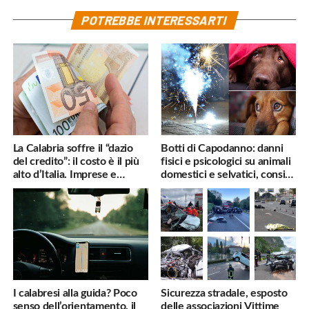
POTREBBE INTERESSARTI
La Calabria soffre il “dazio
Botti di Capodanno: danni
del credito”: il costo è il più
fisici e psicologici su animali
alto d’Italia. Imprese e
domestici e selvatici, consigli
famiglie penalizzate
utili
I calabresi alla guida? Poco
Sicurezza stradale, esposto
senso dell’orientamento, il
delle associazioni Vittime