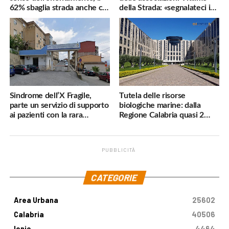
62% sbaglia strada anche col
della Strada: «segnalateci i
navigatore
pericoli, interverremo
subito»
Sindrome dell’X Fragile,
Tutela delle risorse
parte un servizio di supporto
biologiche marine: dalla
ai pazienti con la rara
Regione Calabria quasi 2
malattia genetica
milioni di euro
PUBBLICITÀ
.
CATEGORIE
Area Urbana
25602
Calabria
40506
Ionio
4464