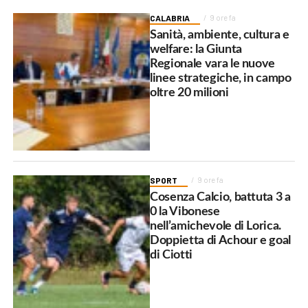
CALABRIA
9 ore fa
Sanità, ambiente, cultura e
welfare: la Giunta
Regionale vara le nuove
linee strategiche, in campo
oltre 20 milioni
SPORT
9 ore fa
Cosenza Calcio, battuta 3 a
0 la Vibonese
nell’amichevole di Lorica.
Doppietta di Achour e goal
di Ciotti