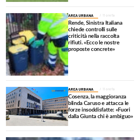
AREA URBANA
11 ore fa
Rende, Sinistra Italiana
chiede controlli sulle
criticità nella raccolta
rifiuti. «Ecco le nostre
proposte concrete»
AREA URBANA
11 ore fa
Cosenza, la maggioranza
blinda Caruso e attacca le
forze insoddisfatte: «Fuori
dalla Giunta chi è ambiguo»