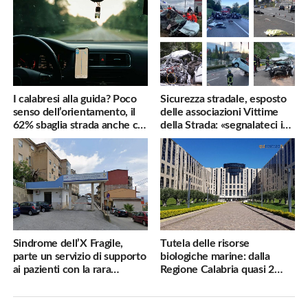
I calabresi alla guida? Poco
Sicurezza stradale, esposto
senso dell’orientamento, il
delle associazioni Vittime
62% sbaglia strada anche col
della Strada: «segnalateci i
navigatore
pericoli, interverremo
subito»
Sindrome dell’X Fragile,
Tutela delle risorse
parte un servizio di supporto
biologiche marine: dalla
ai pazienti con la rara
Regione Calabria quasi 2
malattia genetica
milioni di euro