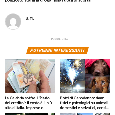
poliziotto stana la droga nella ruota di scorta
S.M.
PUBBLICITÀ
POTREBBE INTERESSARTI
La Calabria soffre il “dazio
Botti di Capodanno: danni
del credito”: il costo è il più
fisici e psicologici su animali
alto d’Italia. Imprese e
domestici e selvatici, consigli
famiglie penalizzate
utili