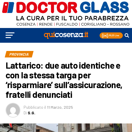
PROVINCIA
Lattarico: due auto identiche e
con la stessa targa per
‘risparmiare’ sull’assicurazione,
fratelli denunciati
Pubblicato
il
11 Marzo, 2025
Di
S.G.