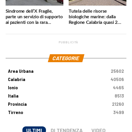
Sindrome dell’X Fragile,
Tutela delle risorse
parte un servizio di supporto
biologiche marine: dalla
ai pazienti con la rara
Regione Calabria quasi 2
malattia genetica
milioni di euro
PUBBLICITÀ
.
CATEGORIE
Area Urbana
25602
Calabria
40506
Ionio
4465
Italia
8513
Provincia
21260
Tirreno
3499
ULTIMI
DI TENDENZA
VIDEO