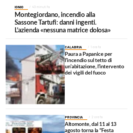
IONIO
40 minuti fa
Montegiordano, incendio alla
Sassone Tartufi: danni ingenti.
L’azienda «nessuna matrice dolosa»
CALABRIA
1 ora fa
Paura a Papanice per
l’incendio sul tetto di
un’abitazione, l’intervento
dei vigili del fuoco
PROVINCIA
2 ore fa
Altomonte, dal 11 al 13
agosto torna la “Festa