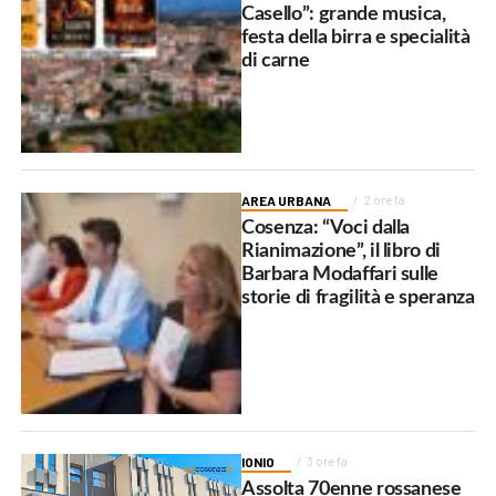
Casello”: grande musica,
festa della birra e specialità
di carne
AREA URBANA
2 ore fa
Cosenza: “Voci dalla
Rianimazione”, il libro di
Barbara Modaffari sulle
storie di fragilità e speranza
IONIO
3 ore fa
Assolta 70enne rossanese