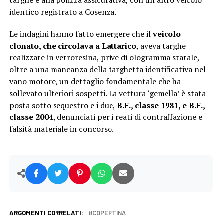
targhe e alla polizza assicurativa, con un altro veicolo
identico registrato a Cosenza.
Le indagini hanno fatto emergere che il
veicolo
clonato, che circolava a Lattarico
, aveva targhe
realizzate in vetroresina, prive di ologramma statale,
oltre a una mancanza della targhetta identificativa nel
vano motore, un dettaglio fondamentale che ha
sollevato ulteriori sospetti. La vettura ‘gemella’ è stata
posta sotto sequestro e i due,
B.F., classe 1981, e B.F.,
classe 2004
, denunciati per i reati di contraffazione e
falsità materiale in concorso.
ARGOMENTI CORRELATI:
COPERTINA