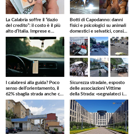
La Calabria soffre il “dazio
Botti di Capodanno: danni
del credito”: il costo è il più
fisici e psicologici su animali
alto d’Italia. Imprese e
domestici e selvatici, consigli
famiglie penalizzate
utili
I calabresi alla guida? Poco
Sicurezza stradale, esposto
senso dell’orientamento, il
delle associazioni Vittime
62% sbaglia strada anche col
della Strada: «segnalateci i
navigatore
pericoli, interverremo
subito»