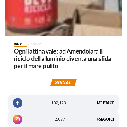
IONIO
3 ore fa
Ogni lattina vale: ad Amendolara il
riciclo dell’alluminio diventa una sfida
per il mare pulito
SOCIAL
102,123
MI PIACE
2,087
SEGUICI