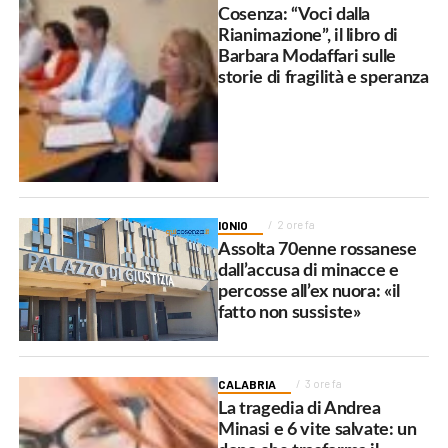
Cosenza: “Voci dalla
Rianimazione”, il libro di
Barbara Modaffari sulle
storie di fragilità e speranza
IONIO
2 ore fa
Assolta 70enne rossanese
dall’accusa di minacce e
percosse all’ex nuora: «il
fatto non sussiste»
CALABRIA
3 ore fa
La tragedia di Andrea
Minasi e 6 vite salvate: un