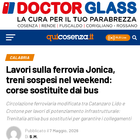
CALABRIA
Lavori sulla ferrovia Jonica,
treni sospesi nel weekend:
corse sostituite dai bus
Circolazione ferroviaria modificata tra Catanzaro Lido e
Crotone per lavori di potenziamento infrastrutturale:
Trenitalia attiva bus sostitutivi per garantire i collegamenti
Pubblicato
il
7 Maggio, 2026
Di
S.M.