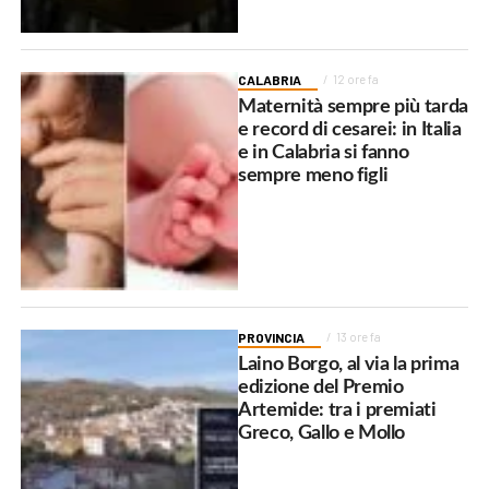
CALABRIA
12 ore fa
Maternità sempre più tarda
e record di cesarei: in Italia
e in Calabria si fanno
sempre meno figli
PROVINCIA
13 ore fa
Laino Borgo, al via la prima
edizione del Premio
Artemide: tra i premiati
Greco, Gallo e Mollo