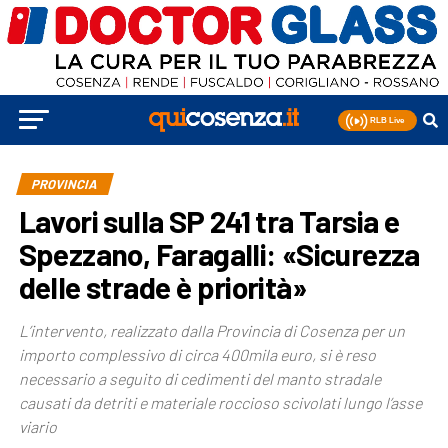
PROVINCIA
Lavori sulla SP 241 tra Tarsia e
Spezzano, Faragalli: «Sicurezza
delle strade è priorità»
L’intervento, realizzato dalla Provincia di Cosenza per un
importo complessivo di circa 400mila euro, si è reso
necessario a seguito di cedimenti del manto stradale
causati da detriti e materiale roccioso scivolati lungo l’asse
viario