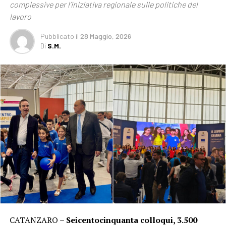
complessive per l’iniziativa regionale sulle politiche del
lavoro
Pubblicato
il
28 Maggio, 2026
Di
S.M.
CATANZARO –
Seicentocinquanta colloqui, 3.500