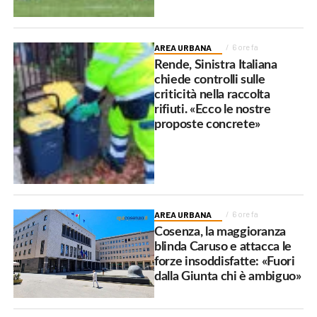
AREA URBANA
6 ore fa
Rende, Sinistra Italiana
chiede controlli sulle
criticità nella raccolta
rifiuti. «Ecco le nostre
proposte concrete»
AREA URBANA
6 ore fa
Cosenza, la maggioranza
blinda Caruso e attacca le
forze insoddisfatte: «Fuori
dalla Giunta chi è ambiguo»