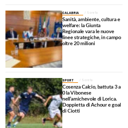
CALABRIA
5 ore fa
Sanità, ambiente, cultura e
welfare: la Giunta
Regionale vara le nuove
linee strategiche, in campo
oltre 20 milioni
SPORT
5 ore fa
Cosenza Calcio, battuta 3 a
0 la Vibonese
nell’amichevole di Lorica.
Doppietta di Achour e goal
di Ciotti