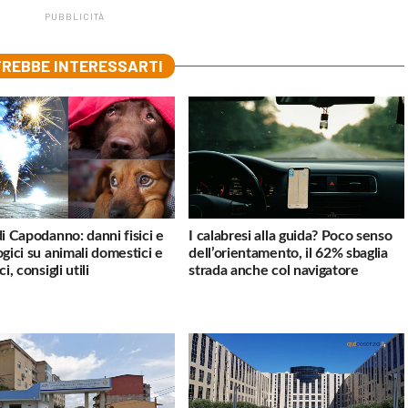
PUBBLICITÀ
REBBE INTERESSARTI
di Capodanno: danni fisici e
I calabresi alla guida? Poco senso
ogici su animali domestici e
dell’orientamento, il 62% sbaglia
ci, consigli utili
strada anche col navigatore