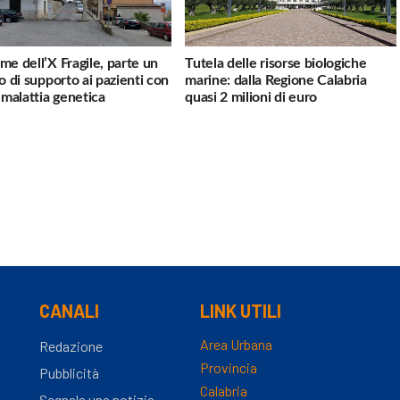
me dell’X Fragile, parte un
Tutela delle risorse biologiche
io di supporto ai pazienti con
marine: dalla Regione Calabria
a malattia genetica
quasi 2 milioni di euro
CANALI
LINK UTILI
Area Urbana
Redazione
Provincia
Pubblicità
Calabria
Segnala una notizia