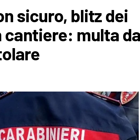
n sicuro, blitz dei
n cantiere: multa d
tolare