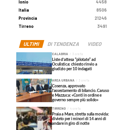
Ionio
4458
Italia
8506
Provincia
21246
Tirreno
3491
ULTIMI
DI TENDENZA
VIDEO
CALABRIA
3 ore fa
Liste d’attesa “pilotate” ad
Oculistica: chiesto rinvio a
giudizio per 10 indagati
AREA URBANA
3 ore fa
Cosenza, approvato
l’assestamento di bilancio. Caruso
e Mazzuca: «Conti in ordine e
governo sempre più solido»
TIRRENO
4 ore fa
Praia a Mare, stretta sulla movida:
divieto per i minori di 14 anni di
andare in giro di notte