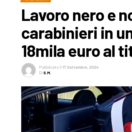
Lavoro nero e no
carabinieri in u
18mila euro al ti
Pubblicato
il
17 Settembre, 2024
Di
S.M.