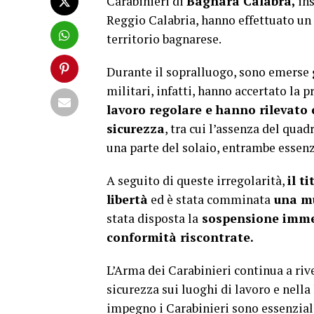
Carabinieri di
Bagnara Calabra,
ins
Reggio Calabria, hanno effettuato un 
territorio bagnarese.
Durante il sopralluogo, sono emerse
militari, infatti, hanno accertato la p
lavoro regolare e hanno rilevato 
sicurezza
, tra cui l’assenza del qua
una parte del solaio, entrambe essenzi
A seguito di queste irregolarità,
il t
libertà
ed è stata comminata
una m
stata disposta la
sospensione immedi
conformità riscontrate.
L’Arma dei Carabinieri continua a riv
sicurezza sui luoghi di lavoro e nella 
impegno i Carabinieri sono essenziali