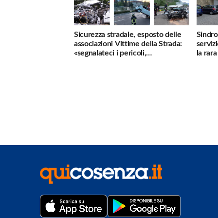
Sicurezza stradale, esposto delle
Sindro
associazioni Vittime della Strada:
serviz
«segnalateci i pericoli,
la rar
interverremo subito»