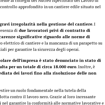
ieme ai colleghi del Nucleo Ispettorato del Lavoro di
controllo approfondito in un cantiere edile situato nel
gravi irregolarità nella gestione del cantiere
. I
resenza di
due lavoratori privi di contratto di
carenze significative riguardo alle norme di
dro elettrico di cantiere e la mancanza di un parapetto su
ali per garantire la sicurezza degli operai.
itolare dell’impresa è stato denunciato in stato di
ulta
per un totale di circa 18.000 euro
. Inoltre, è
ata dei lavori fino alla risoluzione delle non
estire un ruolo fondamentale nella tutela della
lotta contro il lavoro nero. Grazie al loro incessante
 nel garantire la conformità alle normative lavorative e