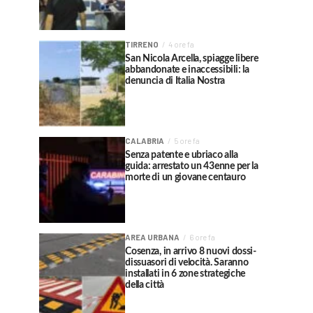
TIRRENO
4 ore fa
San Nicola Arcella, spiagge libere
abbandonate e inaccessibili: la
denuncia di Italia Nostra
CALABRIA
5 ore fa
Senza patente e ubriaco alla
guida: arrestato un 43enne per la
morte di un giovane centauro
AREA URBANA
6 ore fa
Cosenza, in arrivo 8 nuovi dossi-
dissuasori di velocità. Saranno
installati in 6 zone strategiche
della città