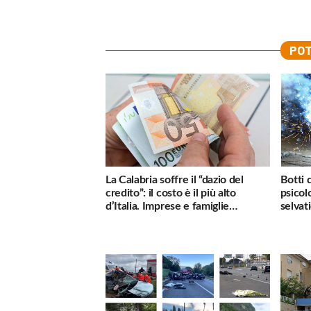
POT
La Calabria soffre il “dazio del
Botti 
credito”: il costo è il più alto
psicol
d’Italia. Imprese e famiglie
selvati
penalizzate