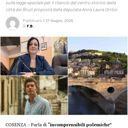
sulla legge speciale per il rilancio del centro storico della
città dei Bruzi proposta dalla deputata Anna Laura Orrico
Pubblicato
il
27 Giugno, 2026
Di
F.B.
COSENZA – Parla di
“incomprensibili polemiche”