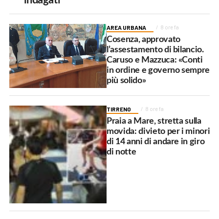
AREA URBANA
8 ore fa
Cosenza, approvato
l’assestamento di bilancio.
Caruso e Mazzuca: «Conti
in ordine e governo sempre
più solido»
TIRRENO
8 ore fa
Praia a Mare, stretta sulla
movida: divieto per i minori
di 14 anni di andare in giro
di notte