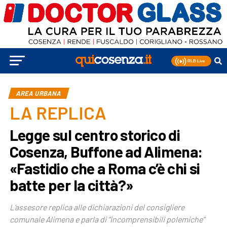
AREA URBANA
LA REPLICA
Legge sul centro storico di
Cosenza, Buffone ad Alimena:
«Fastidio che a Roma c’è chi si
batte per la città?»
L’assesore replica alle dichiarazioni del consigliere
comunale Alimena e parla di “incomprensibili polemiche”