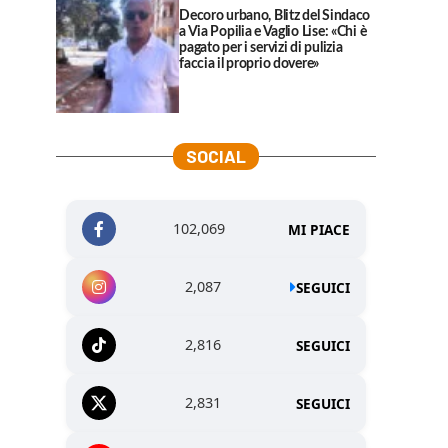
Decoro urbano, Blitz del Sindaco
a Via Popilia e Vaglio Lise: «Chi è
pagato per i servizi di pulizia
faccia il proprio dovere»
SOCIAL
102,069
MI PIACE
2,087
SEGUICI
2,816
SEGUICI
2,831
SEGUICI