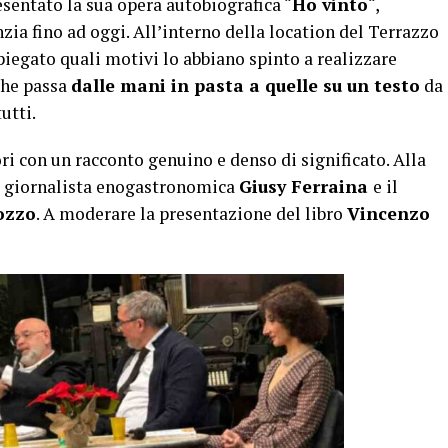
sentato la sua opera autobiografica “
Ho vinto
“,
zia fino ad oggi. All’interno della location del Terrazzo
piegato quali motivi lo abbiano spinto a realizzare
 che passa
dalle mani in pasta a quelle su un testo
da
utti.
ri con un racconto genuino e denso di significato. Alla
a giornalista enogastronomica
Giusy Ferraina
e il
ozzo
. A moderare la presentazione del libro
Vincenzo