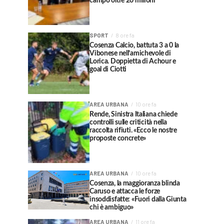
campo oltre 20 milioni
SPORT
8 ore fa
Cosenza Calcio, battuta 3 a 0 la
Vibonese nell’amichevole di
Lorica. Doppietta di Achour e
goal di Ciotti
AREA URBANA
10 ore fa
Rende, Sinistra Italiana chiede
controlli sulle criticità nella
raccolta rifiuti. «Ecco le nostre
proposte concrete»
AREA URBANA
10 ore fa
Cosenza, la maggioranza blinda
Caruso e attacca le forze
insoddisfatte: «Fuori dalla Giunta
chi è ambiguo»
AREA URBANA
11 ore fa