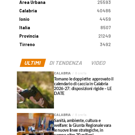
Area Urbana
25593
Calabria
40486
Ionio
4459
Italia
8507
Provincia
21249
Tirreno
3492
ULTIMI
DI TENDENZA
VIDEO
CALABRIA
8 ore fa
Tornano le doppiette: approvato il
calendario di caccia in Calabria
2026-27: disposizioni rigide – LE
DATE
CALABRIA
8 ore fa
Sanità, ambiente, cultura e
welfare: la Giunta Regionale vara
le nuove linee strategiche, in