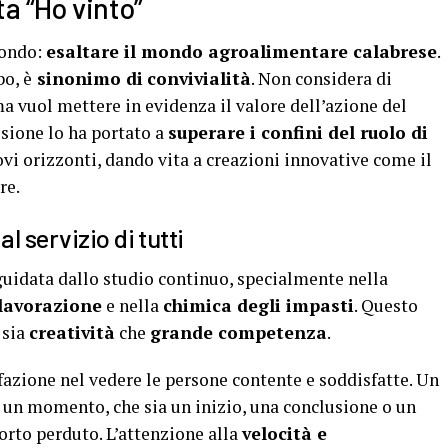
a “Ho vinto”
fondo:
esaltare il mondo agroalimentare calabrese
.
bo, è
sinonimo di
convivialità
. Non considera di
ma vuol mettere in evidenza il valore dell’azione del
ssione lo ha portato a
superare i confini del ruolo di
ovi orizzonti, dando vita a creazioni innovative come il
re.
l servizio di tutti
 guidata dallo studio continuo, specialmente nella
lavorazione
e nella
chimica degli impasti
. Questo
 sia
creatività
che
grande competenza
.
azione nel vedere le persone contente e soddisfatte. Un
a un momento, che sia un inizio, una conclusione o un
orto perduto. L’attenzione alla
velocità e