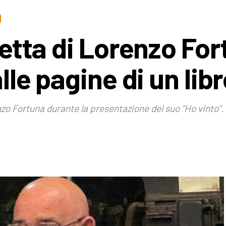
O
icetta di Lorenzo Fo
alle pagine di un lib
o Fortuna durante la presentazione del suo “Ho vinto”.