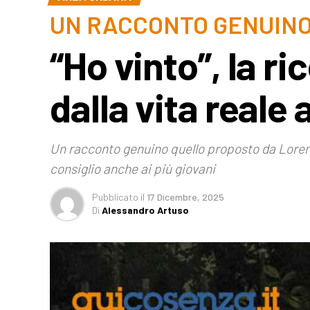
UN RACCONTO GENUIN
“Ho vinto”, la r
dalla vita reale 
Un racconto genuino quello proposto da Lorenz
consiglio anche ai più giovani
Pubblicato
il
17 Dicembre, 2025
Di
Alessandro Artuso