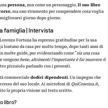
 una
persona
, non come un personaggio.
Il suo libro
corso
, ma uno strumento per comprendere cosa voglia
i migliorarsi giorno dopo giorno.
a famiglia | Intervista
 Lorenzo Fortuna ha espresso gratitudine per la sua
ga lontano da casa per molto tempo, dopo tanti anni di
o in molte guide, pur evidenziando come “
sia una cosa
Se vengono bene, altrimenti l’importante è far muovere il
stro pizzaiolo parlando con i presenti.
ità commerciale
dodici dipendenti
. Un impegno che
ccesso del suo locale. Ai microfoni di
QuiCosenza.it
,
to la propria visione sul testo scritto.
o libro?