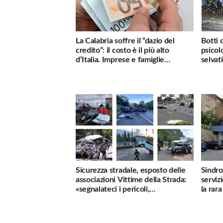
La Calabria soffre il “dazio del
Botti 
credito”: il costo è il più alto
psicol
d’Italia. Imprese e famiglie
selvati
penalizzate
Sicurezza stradale, esposto delle
Sindro
associazioni Vittime della Strada:
serviz
«segnalateci i pericoli,
la rar
interverremo subito»