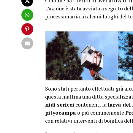
Comune ha riferito di aver attivato i
L’azione è stata avviata a seguito del
processionaria in alcuni luoghi del te
Sono stati pertanto effettuati già al
questa mattina una ditta specializza
nidi sericei
contenenti la
larva de
pityocampa
o più comunemente
Pr
con relativi interventi di bonifica d