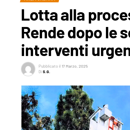
Lotta alla proce
Rende dopo le s
interventi urge
Pubblicato
il
17 Marzo, 2025
Di
S.G.