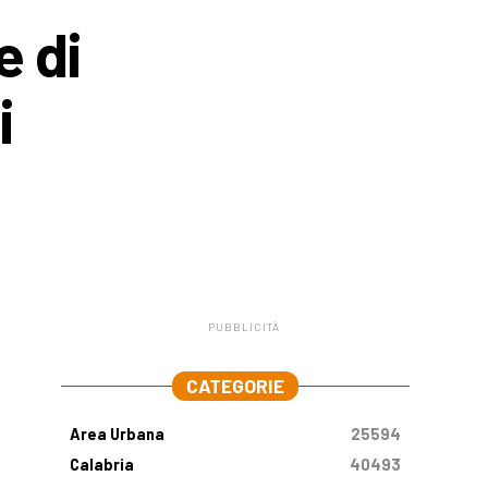
e di
i
PUBBLICITÀ
.
CATEGORIE
Area Urbana
25594
Calabria
40493