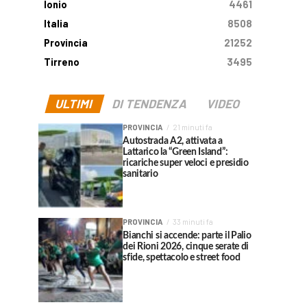
Ionio
4461
Italia
8508
Provincia
21252
Tirreno
3495
ULTIMI
DI TENDENZA
VIDEO
PROVINCIA
21 minuti fa
Autostrada A2, attivata a
Lattarico la “Green Island”:
ricariche super veloci e presidio
sanitario
PROVINCIA
33 minuti fa
Bianchi si accende: parte il Palio
dei Rioni 2026, cinque serate di
sfide, spettacolo e street food