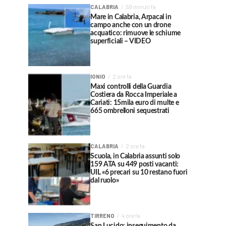
CALABRIA
59 minuti fa
Mare in Calabria, Arpacal in
campo anche con un drone
acquatico: rimuove le schiume
superficiali – VIDEO
IONIO
2 ore fa
Maxi controlli della Guardia
Costiera da Rocca Imperiale a
Cariati: 15mila euro di multe e
665 ombrelloni sequestrati
CALABRIA
2 ore fa
Scuola, in Calabria assunti solo
159 ATA su 449 posti vacanti:
UIL «6 precari su 10 restano fuori
dal ruolo»
TIRRENO
4 ore fa