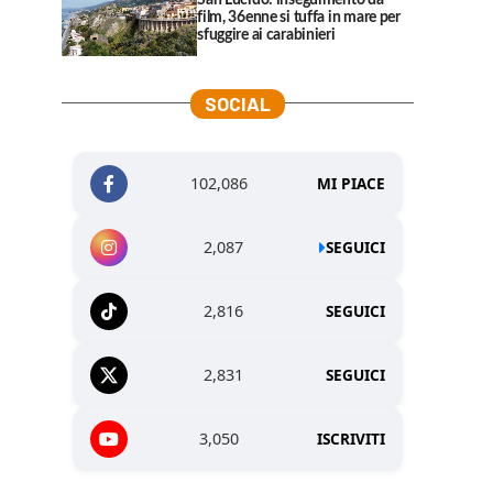
San Lucido: inseguimento da
film, 36enne si tuffa in mare per
sfuggire ai carabinieri
SOCIAL
102,086
MI PIACE
2,087
SEGUICI
2,816
SEGUICI
2,831
SEGUICI
3,050
ISCRIVITI