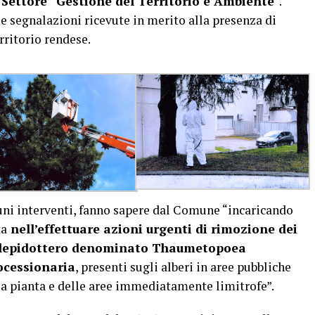
l
Settore “Gestione del Territorio e Ambiente
“.
le segnalazioni ricevute in merito alla presenza di
rritorio rendese.
cuni interventi, fanno sapere dal Comune “incaricando
ta
nell’effettuare azioni urgenti di rimozione dei
l lepidottero denominato Thaumetopoea
ocessionaria
, presenti sugli alberi in aree pubbliche
ella pianta e delle aree immediatamente limitrofe”.