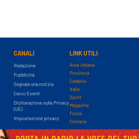
CANALI
LINK UTILI
Area Urbana
Redazione
Provincia
Pubblicità
Calabria
Segnala una notizia
Italia
Cerco Eventi
Sport
Dichiarazione sulla Privacy
Magazine
(UE)
Focus
Impostazione privacy
Cronaca