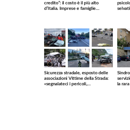
credito”: il costo è il più alto
psicol
d’Italia. Imprese e famiglie
selvati
penalizzate
Sicurezza stradale, esposto delle
Sindro
associazioni Vittime della Strada:
serviz
«segnalateci i pericoli,
la rar
interverremo subito»