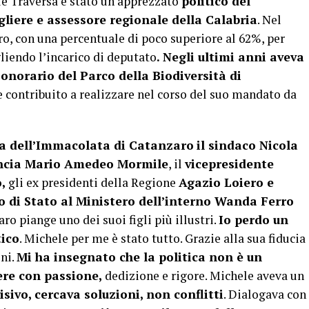
ele Traversa è stato un apprezzato
politico del
gliere e assessore regionale della Calabria
. Nel
o, con una percentuale di poco superiore al 62%, per
liendo l’incarico di deputato
. Negli ultimi anni aveva
 onorario del Parco della Biodiversità di
 e contribuito a realizzare nel corso del suo mandato da
ca dell’Immacolata di Catanzaro
il sindaco Nicola
incia Mario Amedeo Mormile
, il
vicepresidente
,
gli ex presidenti della Regione
Agazio Loiero e
o di Stato al Ministero dell’interno Wanda Ferro
o piange uno dei suoi figli più illustri.
Io perdo un
tico
. Michele per me è stato tutto. Grazie alla sua fiducia
oni.
Mi ha insegnato che la politica non è un
re con passione,
dedizione e rigore. Michele aveva un
sivo, cercava soluzioni, non conflitti
. Dialogava con