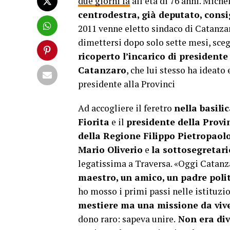
due giorni fa
all’età di 76 anni. Mich
centrodestra, già deputato, consi
2011 venne eletto sindaco di Catanzar
dimettersi dopo solo sette mesi, sceg
ricoperto l’incarico di presidente
Catanzaro
, che lui stesso ha ideato
presidente alla Provinci
Ad accogliere il feretro
nella basili
Fiorita
e il
presidente della Prov
della Regione Filippo Pietropaolo
Mario Oliverio
e
la sottosegretari
legatissima a Traversa. «Oggi Catanzar
maestro, un amico, un padre poli
ho mosso i primi passi nelle istituzi
mestiere ma una missione da vive
dono raro: sapeva unire.
Non era divi