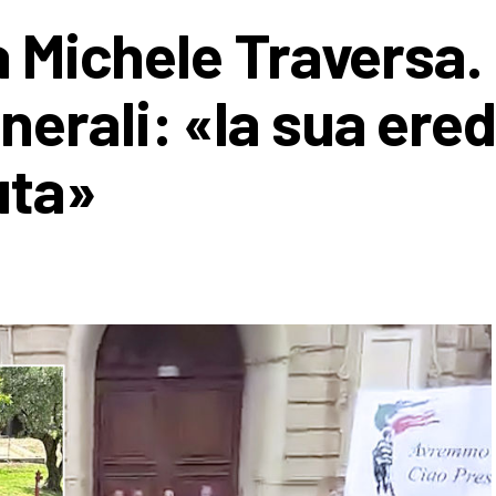
a Michele Traversa. 
erali: «la sua ered
uta»