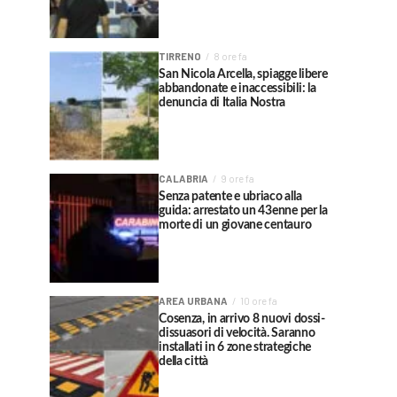
TIRRENO
8 ore fa
San Nicola Arcella, spiagge libere
abbandonate e inaccessibili: la
denuncia di Italia Nostra
CALABRIA
9 ore fa
Senza patente e ubriaco alla
guida: arrestato un 43enne per la
morte di un giovane centauro
AREA URBANA
10 ore fa
Cosenza, in arrivo 8 nuovi dossi-
dissuasori di velocità. Saranno
installati in 6 zone strategiche
della città