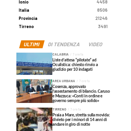
Ionio
4458
Italia
8506
Provincia
21246
Tirreno
3491
ULTIMI
DI TENDENZA
VIDEO
CALABRIA
7 ore fa
Liste d’attesa “pilotate” ad
Oculistica: chiesto rinvio a
giudizio per 10 indagati
AREA URBANA
7 ore fa
Cosenza, approvato
l’assestamento di bilancio. Caruso
e Mazzuca: «Conti in ordine e
governo sempre più solido»
TIRRENO
7 ore fa
Praia a Mare, stretta sulla movida:
divieto per i minori di 14 anni di
andare in giro di notte