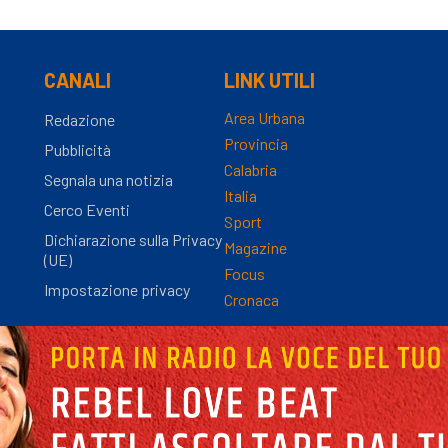
CANALI
LINK UTILI
Area Urbana
Redazione
Provincia
Pubblicità
Calabria
Segnala una notizia
Italia
Cerco Eventi
Sport
Dichiarazione sulla Privacy
Magazine
(UE)
Focus
Impostazione privacy
Cronaca
nza Registro Stampa n.9/2012 - Direttore Responsabile Simona Gambaro | P