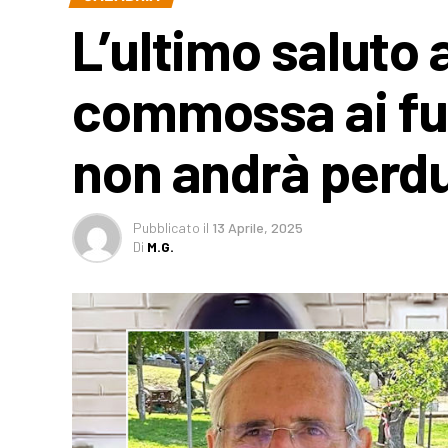
L’ultimo saluto 
commossa ai fun
non andrà perd
Pubblicato
il
13 Aprile, 2025
Di
M.G.