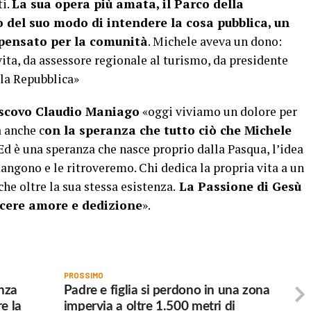
ti.
La sua opera più amata, il Parco della
o del suo modo di intendere la cosa pubblica, un
, pensato per la comunità
. Michele aveva un dono:
 vita, da assessore regionale al turismo, da presidente
lla Repubblica»
vescovo Claudio Maniago
«oggi viviamo un dolore per
a anche c
on la speranza che tutto ciò che Michele
d è una speranza che nasce proprio dalla Pasqua, l’idea
ngono e le ritroveremo. Chi dedica la propria vita a un
he oltre la sua stessa esistenza.
La Passione di Gesù
scere amore e dedizione
».
PROSSIMO
anza
Padre e figlia si perdono in una zona
e la
impervia a oltre 1.500 metri di