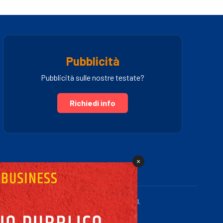
Pubblicità
Pubblicità sulle nostre testate?
Richiedi info
×
.IVA 03005460781 | Powered by Fullmidia s.r.l.