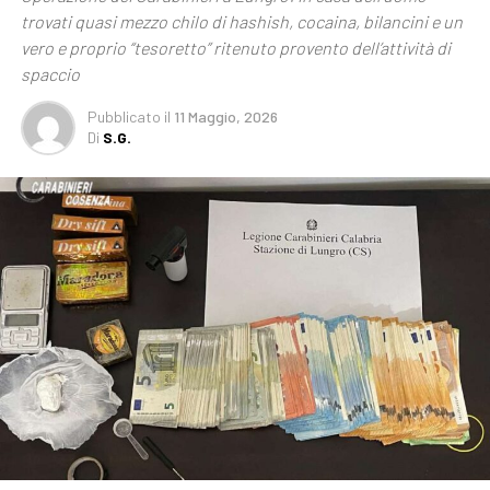
trovati quasi mezzo chilo di hashish, cocaina, bilancini e un
vero e proprio “tesoretto” ritenuto provento dell’attività di
spaccio
Pubblicato
il
11 Maggio, 2026
Di
S.G.