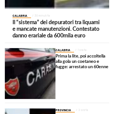
CALABRIA
30 minuti fa
Il “sistema” dei depuratori tra liquami
e mancate manutenzioni. Contestato
danno erariale da 600mila euro
CALABRIA
1 ora fa
Prima la lite, poi accoltella
alla gola un coetaneo e
fugge: arrestato un 60enne
PROVINCIA
2 ore fa