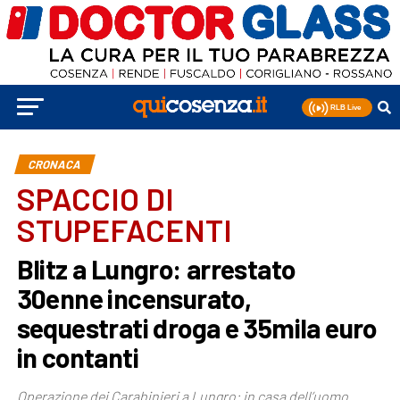
CRONACA
SPACCIO DI
STUPEFACENTI
Blitz a Lungro: arrestato
30enne incensurato,
sequestrati droga e 35mila euro
in contanti
Operazione dei Carabinieri a Lungro: in casa dell’uomo