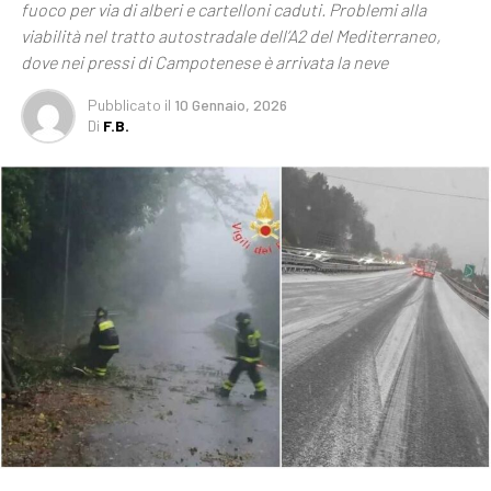
fuoco per via di alberi e cartelloni caduti. Problemi alla
viabilità nel tratto autostradale dell’A2 del Mediterraneo,
dove nei pressi di Campotenese è arrivata la neve
Pubblicato
il
10 Gennaio, 2026
Di
F.B.