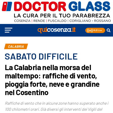
CALABRIA
SABATO DIFFICILE
La Calabria nella morsa del
maltempo: raffiche di vento,
pioggia forte, neve e grandine
nel Cosentino
Raffiche di vento che in alcune zone hanno superato anche i
100 chilometri orari. Già diversi gli interventi dei Vigili del