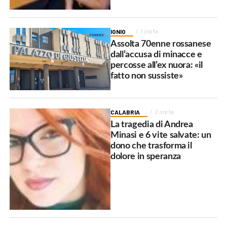
IONIO
1 ora fa
Assolta 70enne rossanese
dall’accusa di minacce e
percosse all’ex nuora: «il
fatto non sussiste»
CALABRIA
2 ore fa
La tragedia di Andrea
Minasi e 6 vite salvate: un
dono che trasforma il
dolore in speranza