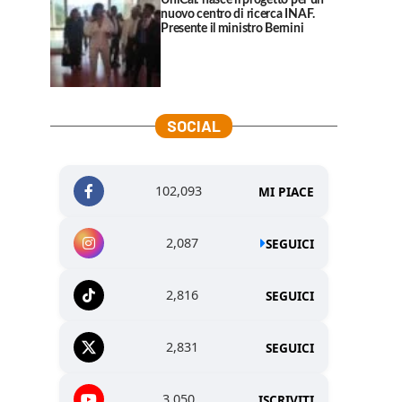
UniCal: nasce il progetto per un
nuovo centro di ricerca INAF.
Presente il ministro Bernini
SOCIAL
102,093
MI PIACE
2,087
SEGUICI
2,816
SEGUICI
2,831
SEGUICI
3,050
ISCRIVITI