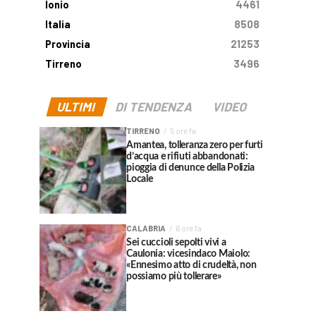
Ionio
4461
Italia
8508
Provincia
21253
Tirreno
3496
ULTIMI
DI TENDENZA
VIDEO
TIRRENO
5 ore fa
Amantea, tolleranza zero per furti
d’acqua e rifiuti abbandonati:
pioggia di denunce della Polizia
Locale
CALABRIA
6 ore fa
Sei cuccioli sepolti vivi a
Caulonia: vicesindaco Maiolo:
«Ennesimo atto di crudeltà, non
possiamo più tollerare»