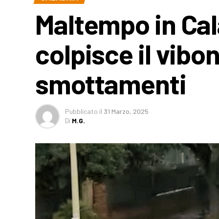
Maltempo in Cal
colpisce il vib
smottamenti
Pubblicato
il
31 Marzo, 2025
Di
M.G.