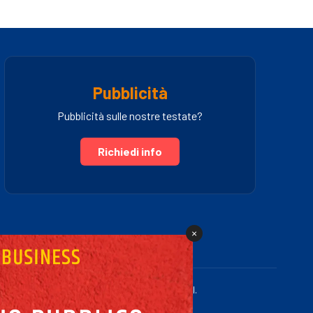
Pubblicità
Pubblicità sulle nostre testate?
Richiedi info
×
.IVA 03005460781 | Powered by Fullmidia s.r.l.