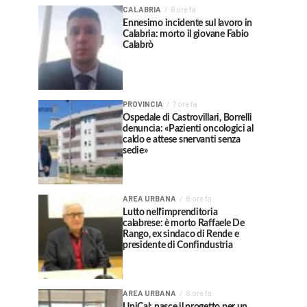
CALABRIA
6 ore fa
Ennesimo incidente sul lavoro in
Calabria: morto il giovane Fabio
Calabrò
PROVINCIA
7 ore fa
Ospedale di Castrovillari, Borrelli
denuncia: «Pazienti oncologici al
caldo e attese snervanti senza
sedie»
AREA URBANA
8 ore fa
Lutto nell’imprenditoria
calabrese: è morto Raffaele De
Rango, ex sindaco di Rende e
presidente di Confindustria
AREA URBANA
8 ore fa