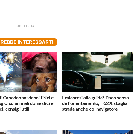
PUBBLICITÀ
REBBE INTERESSARTI
di Capodanno: danni fisici e
I calabresi alla guida? Poco senso
ogici su animali domestici e
dell’orientamento, il 62% sbaglia
ci, consigli utili
strada anche col navigatore