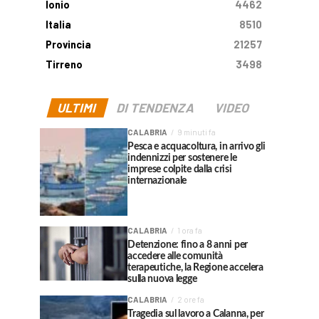
Ionio
4462
Italia
8510
Provincia
21257
Tirreno
3498
ULTIMI
DI TENDENZA
VIDEO
CALABRIA
9 minuti fa
Pesca e acquacoltura, in arrivo gli
indennizzi per sostenere le
imprese colpite dalla crisi
internazionale
CALABRIA
1 ora fa
Detenzione: fino a 8 anni per
accedere alle comunità
terapeutiche, la Regione accelera
sulla nuova legge
CALABRIA
2 ore fa
Tragedia sul lavoro a Calanna, per