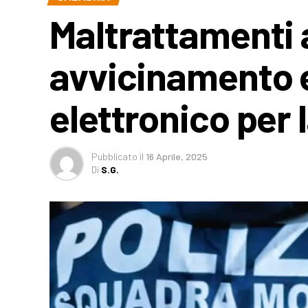
Maltrattamenti a
avvicinamento e
elettronico pe
Pubblicato
il
16 Aprile, 2025
Di
S.G.