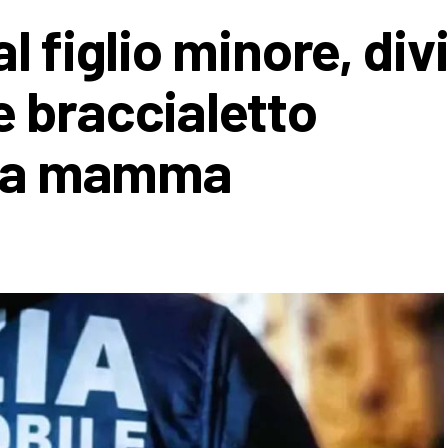
l figlio minore, divi
 braccialetto
r la mamma