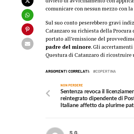
divieto di avvicinamento con applicaz
comunicare con nessun mezzo con la 
Sul suo conto peserebbero gravi indiz
Catanzaro su richiesta della Procura 
portato all’emissione del provvedime
padre del minore
. Gli accertamenti
Questura di Catanzaro di ricostruire u
ARGOMENTI CORRELATI:
COPERTINA
NON PERDERE
Sentenza revoca il licenziamen
reintegrato dipendente di Pos
Italiane affetto da plurime pa
S.G.