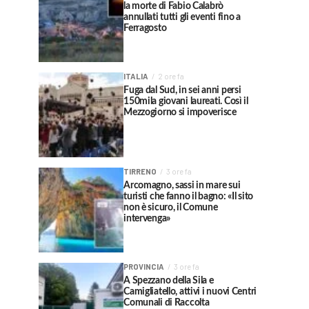
la morte di Fabio Calabrò
annullati tutti gli eventi fino a
Ferragosto
ITALIA
2 ore fa
Fuga dal Sud, in sei anni persi
150mila giovani laureati. Così il
Mezzogiorno si impoverisce
TIRRENO
3 ore fa
Arcomagno, sassi in mare sui
turisti che fanno il bagno: «Il sito
non è sicuro, il Comune
intervenga»
PROVINCIA
3 ore fa
A Spezzano della Sila e
Camigliatello, attivi i nuovi Centri
Comunali di Raccolta