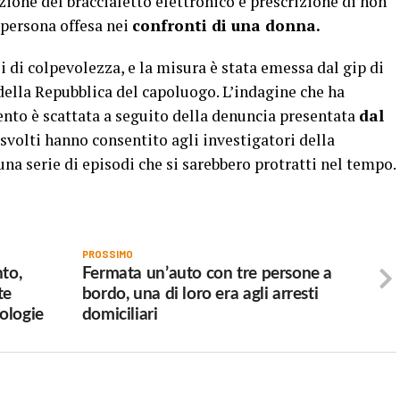
ione del braccialetto elettronico e prescrizione di non
persona offesa nei
confronti di una donna.
i di colpevolezza, e la misura è stata emessa dal gip di
della Repubblica del capoluogo. L’indagine che ha
nto è scattata a seguito della denuncia presentata
dal
 svolti hanno consentito agli investigatori della
na serie di episodi che si sarebbero protratti nel tempo.
PROSSIMO
to,
Fermata un’auto con tre persone a
te
bordo, una di loro era agli arresti
tologie
domiciliari