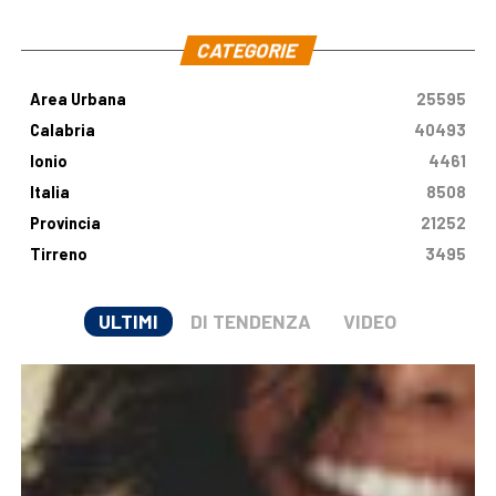
.
CATEGORIE
Area Urbana
25595
Calabria
40493
Ionio
4461
Italia
8508
Provincia
21252
Tirreno
3495
ULTIMI
DI TENDENZA
VIDEO