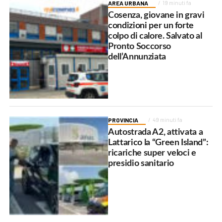
AREA URBANA
19 minuti fa
Cosenza, giovane in gravi
condizioni per un forte
colpo di calore. Salvato al
Pronto Soccorso
dell’Annunziata
PROVINCIA
49 minuti fa
Autostrada A2, attivata a
Lattarico la “Green Island”:
ricariche super veloci e
presidio sanitario