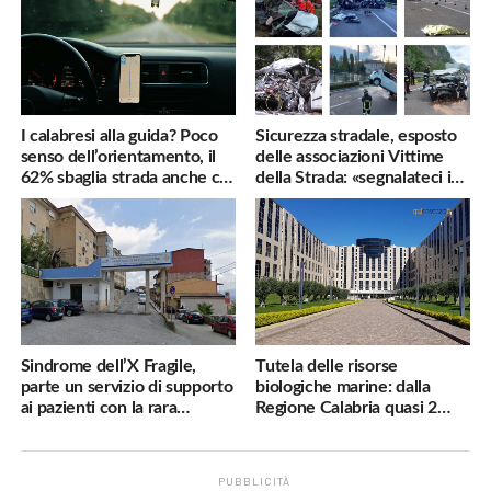
I calabresi alla guida? Poco
Sicurezza stradale, esposto
senso dell’orientamento, il
delle associazioni Vittime
62% sbaglia strada anche col
della Strada: «segnalateci i
navigatore
pericoli, interverremo
subito»
Sindrome dell’X Fragile,
Tutela delle risorse
parte un servizio di supporto
biologiche marine: dalla
ai pazienti con la rara
Regione Calabria quasi 2
malattia genetica
milioni di euro
PUBBLICITÀ