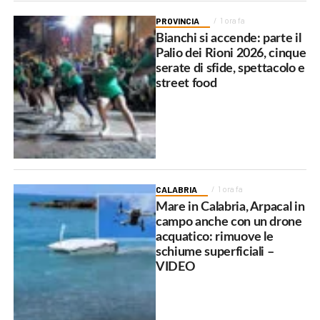
PROVINCIA
1 ora fa
Bianchi si accende: parte il
Palio dei Rioni 2026, cinque
serate di sfide, spettacolo e
street food
CALABRIA
1 ora fa
Mare in Calabria, Arpacal in
campo anche con un drone
acquatico: rimuove le
schiume superficiali –
VIDEO