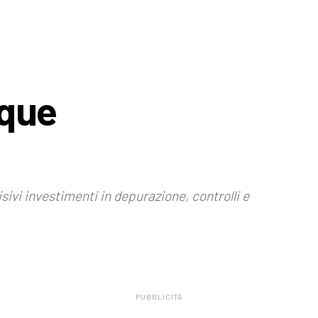
cque
sivi investimenti in depurazione, controlli e
PUBBLICITÀ
.