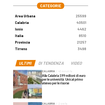
CATEGORIE
Area Urbana
25599
Calabria
40501
Ionio
4462
Italia
8510
Provincia
21257
Tirreno
3498
ULTIMI
DI TENDENZA
VIDEO
CALABRIA
43 minuti fa
Alla Calabria 199 milioni di euro
per le università: Unical primo
ateneo per le risorse
CALABRIA
2 ore fa