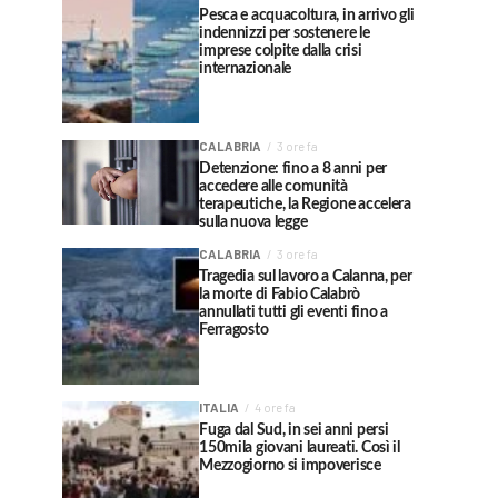
Pesca e acquacoltura, in arrivo gli
indennizzi per sostenere le
imprese colpite dalla crisi
internazionale
CALABRIA
3 ore fa
Detenzione: fino a 8 anni per
accedere alle comunità
terapeutiche, la Regione accelera
sulla nuova legge
CALABRIA
3 ore fa
Tragedia sul lavoro a Calanna, per
la morte di Fabio Calabrò
annullati tutti gli eventi fino a
Ferragosto
ITALIA
4 ore fa
Fuga dal Sud, in sei anni persi
150mila giovani laureati. Così il
Mezzogiorno si impoverisce