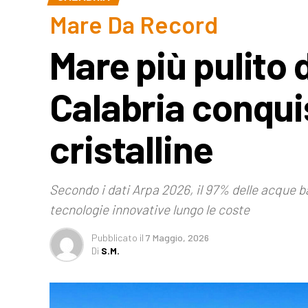
Mare Da Record
Mare più pulito d
Calabria conquis
cristalline
Secondo i dati Arpa 2026, il 97% delle acque ba
tecnologie innovative lungo le coste
Pubblicato
il
7 Maggio, 2026
Di
S.M.