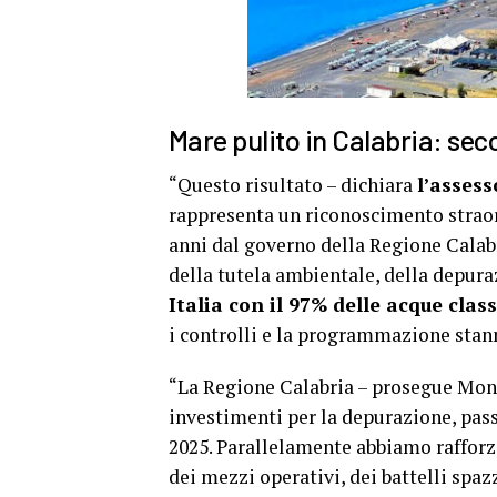
Mare pulito in Calabria: seco
“Questo risultato – dichiara
l’asses
rappresenta un riconoscimento straor
anni dal governo della Regione Calab
della tutela ambientale, della depura
Italia con il 97% delle acque clas
i controlli e la programmazione stann
“La Regione Calabria – prosegue Mont
investimenti per la depurazione, pass
2025. Parallelamente abbiamo rafforza
dei mezzi operativi, dei battelli spa