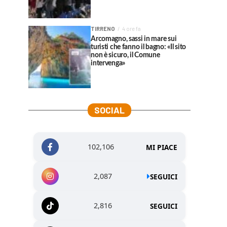
TIRRENO
4 ore fa
Arcomagno, sassi in mare sui
turisti che fanno il bagno: «Il sito
non è sicuro, il Comune
intervenga»
SOCIAL
102,106
MI PIACE
2,087
SEGUICI
2,816
SEGUICI