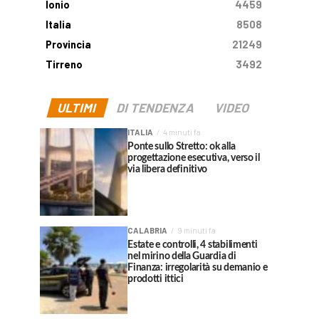
Ionio
4459
Italia
8508
Provincia
21249
Tirreno
3492
ULTIMI
DI TENDENZA
VIDEO
ITALIA
4 minuti fa
Ponte sullo Stretto: ok alla
progettazione esecutiva, verso il
via libera definitivo
CALABRIA
9 minuti fa
Estate e controlli, 4 stabilimenti
nel mirino della Guardia di
Finanza: irregolarità su demanio e
prodotti ittici