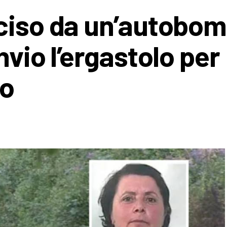
ciso da un’autobom
nvio l’ergastolo per
so