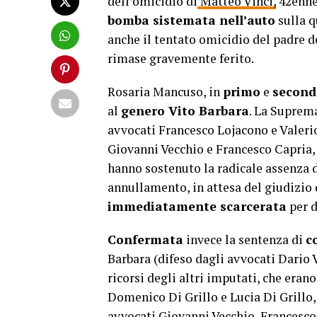
dell’omicidio di
Matteo Vinci,
42enne 
bomba sistemata nell’auto
sulla q
anche il tentato omicidio del padre de
rimase gravemente ferito.
Rosaria Mancuso, in
primo
e
second
al
genero Vito Barbara
. La Suprema
avvocati Francesco Lojacono e Valerio
Giovanni Vecchio e Francesco Capria, 
hanno sostenuto la radicale assenza di
annullamento, in attesa del giudizio 
immediatamente scarcerata
per d
Confermata
invece la sentenza di
c
Barbara (difeso dagli avvocati Dario V
ricorsi degli altri imputati, che eran
Domenico Di Grillo e Lucia Di Grillo, 
avvocati Giovanni Vecchio, Francesco