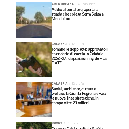
AREA URBANA
49 minuti fa
Addio al semaforo, aperta la
strada che collega Serra Spiga a
Mendicino
CALABRIA
12 ore fa
Tornano le doppiette: approvato il
calendario di caccia in Calabria
2026-27: disposizioni rigide – LE
DATE
CALABRIA
12 ore fa
Sanità, ambiente, cultura e
welfare: la Giunta Regionale vara
le nuove linee strategiche, in
campo oltre 20 milioni
SPORT
12 ore fa