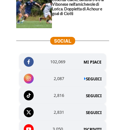
Cosenza Calcio, battuta 3 a 0 la
Vibonese nell’amichevole di
Lorica. Doppietta di Achour e
goal di Ciotti
SOCIAL
102,069
MI PIACE
2,087
SEGUICI
2,816
SEGUICI
2,831
SEGUICI
3,050
ISCRIVITI