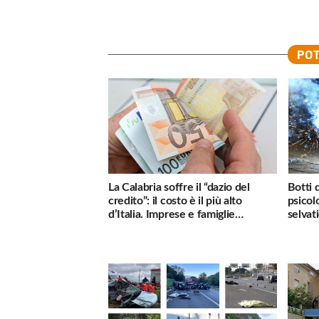
POT
La Calabria soffre il “dazio del
Botti 
credito”: il costo è il più alto
psicol
d’Italia. Imprese e famiglie
selvati
penalizzate