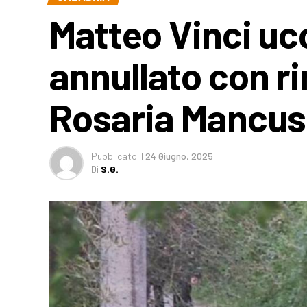
Matteo Vinci uc
annullato con ri
Rosaria Mancu
Pubblicato
il
24 Giugno, 2025
Di
S.G.