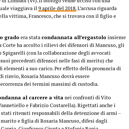
di Limbadi (Vv). Il biologo venne ucciso con una
uale viaggiava il
9 aprile del 2018.
L’accusa riguarda
lla vittima, Francesco, che si trovava con il figlio e
o grado
era stata
condannata all’ergastolo
insieme
 Corte ha accolto i rilievi dei difensori di Mancuso, gli
 Spigarelli (con la collaborazione degli avvocati
suoi precedenti difensori nelle fasi di merito) che
 elementi a suo carico. Per effetto della pronuncia di
di rinvio, Rosaria Mancuso dovrà essere
ecorrenza dei termini massimi di custodia.
ondanna al carcere a vita
nei confronti di Vito
annetiello e Fabrizio Costarella). Rigettati anche i
o stati ritenuti responsabili della detenzione di armi –
marito e figlia di Rosaria Mancuso, difesi dagli
 Capria, Gianfranco Giunta e Stefania Rania –