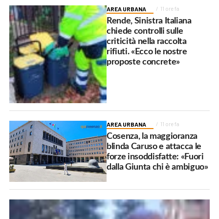
AREA URBANA
11 ore fa
Rende, Sinistra Italiana
chiede controlli sulle
criticità nella raccolta
rifiuti. «Ecco le nostre
proposte concrete»
AREA URBANA
11 ore fa
Cosenza, la maggioranza
blinda Caruso e attacca le
forze insoddisfatte: «Fuori
dalla Giunta chi è ambiguo»