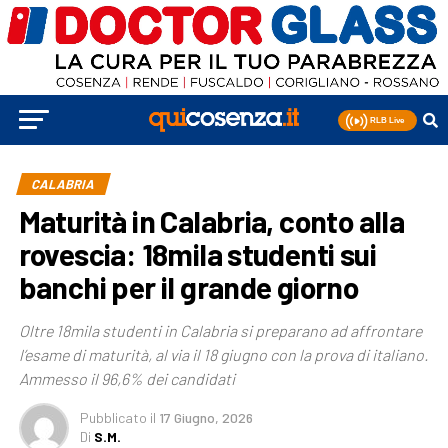
CALABRIA
Maturità in Calabria, conto alla
rovescia: 18mila studenti sui
banchi per il grande giorno
Oltre 18mila studenti in Calabria si preparano ad affrontare
l’esame di maturità, al via il 18 giugno con la prova di italiano.
Ammesso il 96,6% dei candidati
Pubblicato
il
17 Giugno, 2026
Di
S.M.