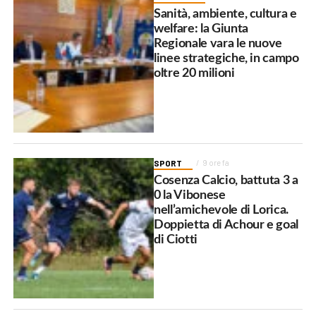
Sanità, ambiente, cultura e
welfare: la Giunta
Regionale vara le nuove
linee strategiche, in campo
oltre 20 milioni
SPORT
9 ore fa
Cosenza Calcio, battuta 3 a
0 la Vibonese
nell’amichevole di Lorica.
Doppietta di Achour e goal
di Ciotti