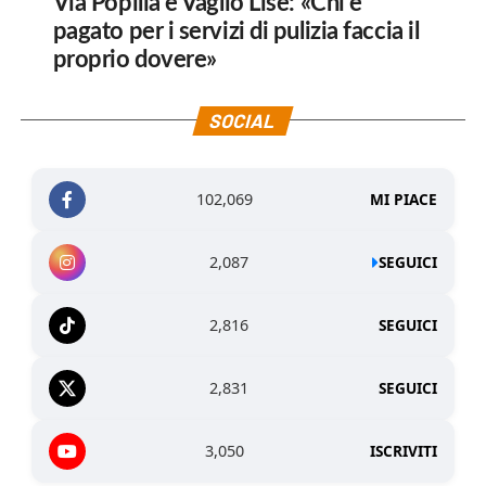
Via Popilia e Vaglio Lise: «Chi è
pagato per i servizi di pulizia faccia il
proprio dovere»
SOCIAL
102,069
MI PIACE
2,087
SEGUICI
2,816
SEGUICI
2,831
SEGUICI
3,050
ISCRIVITI