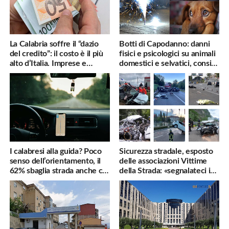
La Calabria soffre il “dazio
Botti di Capodanno: danni
del credito”: il costo è il più
fisici e psicologici su animali
alto d’Italia. Imprese e
domestici e selvatici, consigli
famiglie penalizzate
utili
I calabresi alla guida? Poco
Sicurezza stradale, esposto
senso dell’orientamento, il
delle associazioni Vittime
62% sbaglia strada anche col
della Strada: «segnalateci i
navigatore
pericoli, interverremo
subito»