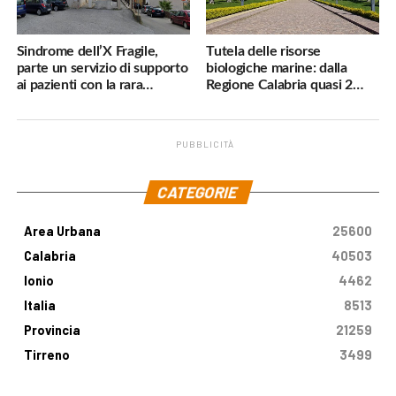
Sindrome dell’X Fragile,
Tutela delle risorse
parte un servizio di supporto
biologiche marine: dalla
ai pazienti con la rara
Regione Calabria quasi 2
malattia genetica
milioni di euro
PUBBLICITÀ
.
CATEGORIE
Area Urbana
25600
Calabria
40503
Ionio
4462
Italia
8513
Provincia
21259
Tirreno
3499