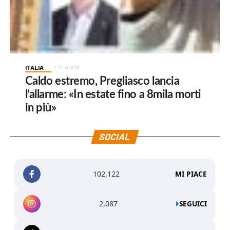
ITALIA
14 ore fa
Caldo estremo, Pregliasco lancia
l’allarme: «In estate fino a 8mila morti
in più»
SOCIAL
102,122
MI PIACE
2,087
SEGUICI