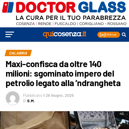
CALABRIA
Maxi-confisca da oltre 140
milioni: sgominato impero del
petrolio legato alla ’ndrangheta
Pubblicato
il
26 Giugno, 2025
Di
S.M.