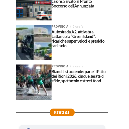
calore. Salvato al Pronto
Soccorso dell’Annunziata
PROVINCIA
2 ore fa
Autostrada A2, attivata a
Lattarico la “Green Island”:
ricariche super veloci e presidio
sanitario
PROVINCIA
2 ore fa
Bianchi si accende: parte il Palio
dei Rioni 2026, cinque serate di
sfide, spettacolo e street food
SOCIAL