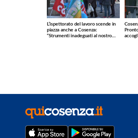
L’ispettorato del lavoro scende in
Cosenz
piazza anche a Cosenza:
Pronto
“Strumenti inadeguati al nostro
accogl
lavoro”
violen