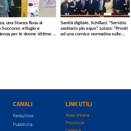
a, una Stanza Rosa al
Sanità digitale, Schillaci: “Servizio
 Soccorso «rifugio e
sanitario più equo”. Loizzo: “Pronti
ienza per le donne vittime di
ad una cornice normativa sulle
za»
Terapie Digitali”
CANALI
LINK UTILI
Area Urbana
Redazione
Provincia
Pubblicità
Calabria