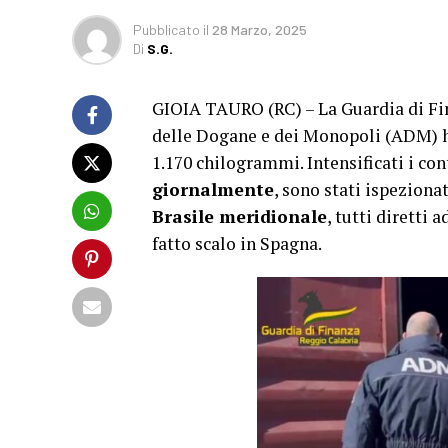
Pubblicato
il
28 Marzo, 2025
Di
S.G.
GIOIA TAURO (RC) – La Guardia di Fin
delle Dogane e dei Monopoli (ADM) ha
1.170 chilogrammi. Intensificati i cont
giornalmente
, sono stati ispeziona
Brasile meridionale
, tutti diretti
fatto scalo in Spagna.