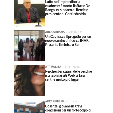
Lutto nell’imprenditoria
calabrese: è morto Raffaele De
Rango, ex sindaco di Rende e
presidente di Confindustria
AREA URBANA
41 minuti fa
UniCal: nasce il progetto per un
nuovo centro di ricerca INAF.
Presente il ministro Bernini
ATTUALITÀ
53 minuti fa
Perché sbarazzarsi delle vecchie
iscrizioni ai siti Web vi farà
sentire molto più leggeri
AREA URBANA
1 ora fa
Cosenza, giovane in gravi
condizioni per un forte colpo di