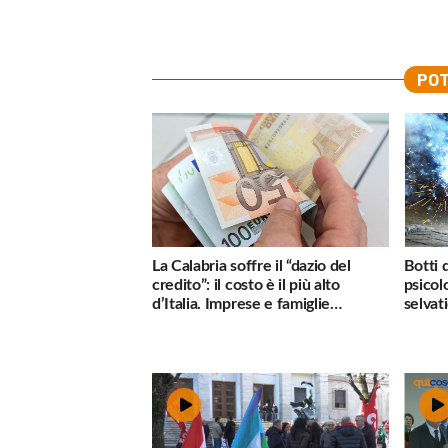
POT
La Calabria soffre il “dazio del
Botti 
credito”: il costo è il più alto
psicol
d’Italia. Imprese e famiglie
selvati
penalizzate