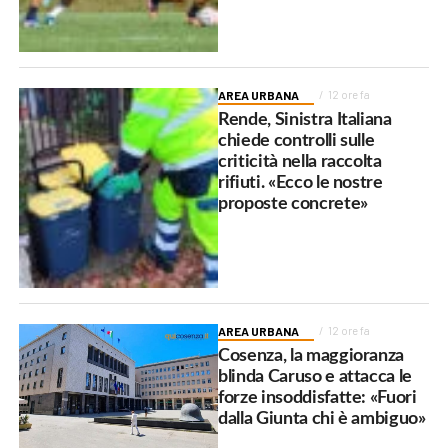
AREA URBANA
12 ore fa
Rende, Sinistra Italiana
chiede controlli sulle
criticità nella raccolta
rifiuti. «Ecco le nostre
proposte concrete»
AREA URBANA
12 ore fa
Cosenza, la maggioranza
blinda Caruso e attacca le
forze insoddisfatte: «Fuori
dalla Giunta chi è ambiguo»