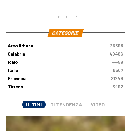
malattia genetica
milioni di euro
PUBBLICITÀ
.
CATEGORIE
Area Urbana
25593
Calabria
40486
Ionio
4459
Italia
8507
Provincia
21249
Tirreno
3492
ULTIMI
DI TENDENZA
VIDEO