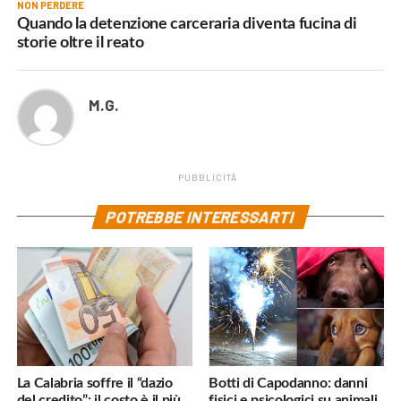
NON PERDERE
Quando la detenzione carceraria diventa fucina di
storie oltre il reato
M.G.
PUBBLICITÀ
POTREBBE INTERESSARTI
La Calabria soffre il “dazio
Botti di Capodanno: danni
del credito”: il costo è il più
fisici e psicologici su animali