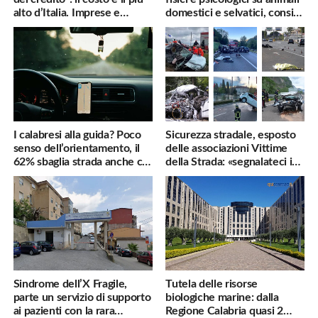
alto d’Italia. Imprese e
domestici e selvatici, consigli
famiglie penalizzate
utili
I calabresi alla guida? Poco
Sicurezza stradale, esposto
senso dell’orientamento, il
delle associazioni Vittime
62% sbaglia strada anche col
della Strada: «segnalateci i
navigatore
pericoli, interverremo
subito»
Sindrome dell’X Fragile,
Tutela delle risorse
parte un servizio di supporto
biologiche marine: dalla
ai pazienti con la rara
Regione Calabria quasi 2