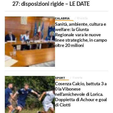
27: disposizioni rigide – LE DATE
CALABRIA
10 ore fa
Sanità, ambiente, cultura e
welfare: la Giunta
Regionale vara le nuove
linee strategiche, in campo
oltre 20 milioni
SPORT
11 ore fa
Cosenza Calcio, battuta 3 a
0 la Vibonese
nell’amichevole di Lorica.
Doppietta di Achour e goal
di Ciotti